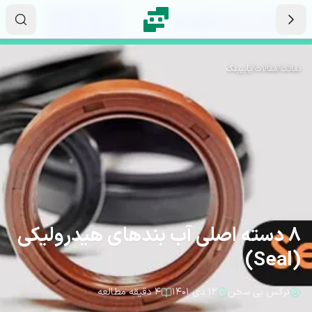
رش به محتوای اصلی
۱۰
۱۸
۴۱
ثانیه
دقیقه
ساعت
نماتک
/
مقالات
/
پایپینگ
8 دسته اصلی آب بندهای هیدرولیکی
(Seal)
نرگس بی سخن
۱۲ دی ۱۴۰۱
۴ دقیقه مطالعه