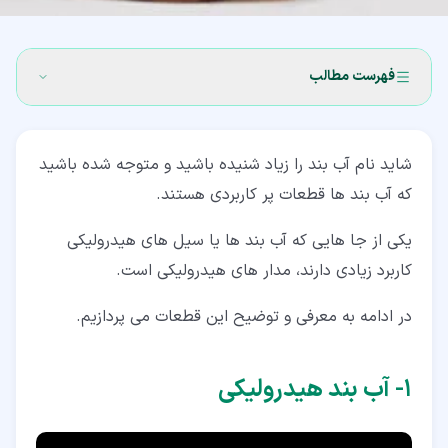
فهرست مطالب
۱‏- آب بند هیدرولیکی
شاید نام آب بند را زیاد شنیده باشید و متوجه شده باشید
۲‏- انواع آب بند های هیدرولیکی
که آب بند ها قطعات پر کاربردی هستند.
۲‏-‏۱‏- اُرینگ (O-Ring)
یکی از جا هایی که آب بند ها یا سیل های هیدرولیکی
۲‏-‏۲‏- پکینگ U و V شکل (U & V Shaped Seal)
کاربرد زیادی دارند، مدار های هیدرولیکی است.
۲‏-‏۳‏- کاسه نمد (Radial Shaft Seal)
در ادامه به معرفی و توضیح این قطعات می پردازیم.
۲‏-‏۴‏- پکینگ فنجانی و فلنجی (Cup Seal & Flange
Packing)
۱‏- آب بند هیدرولیکی
۲‏-‏۵‏- آب بند های مکانیکی (Mechanical Seal)
۲‏-‏۶‏- آب بند های فلزی (Metal Seal Ring)