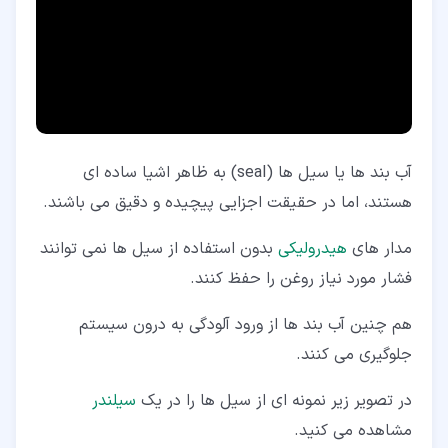
۲‏-‏۷‏- پکینگ های کمپرسی (Compression Packing Seal)
۲‏-‏۸‏- واشر ها (Washer)
آب بند ها یا سیل ها (seal) به ظاهر اشیا ساده ای
هستند، اما در حقیقت اجزایی پیچیده و دقیق می باشند.
مدار های
هیدرولیکی
بدون استفاده از سیل ها نمی توانند
فشار مورد نیاز روغن را حفظ کنند.
هم چنین آب بند ها از ورود آلودگی به درون سیستم
جلوگیری می کنند.
در تصویر زیر نمونه ای از سیل ها را در یک
سیلندر
مشاهده می کنید.