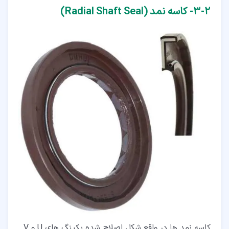
۲‏-‏۳‏- کاسه نمد (Radial Shaft Seal)
کاسه نمد ها در واقع شکل اصلاح شده پکینگ های U و V