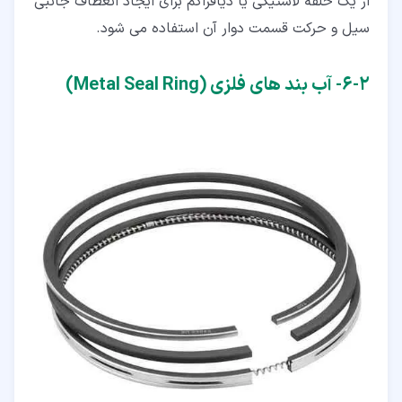
از یک حلقه لاستیکی یا دیافراگم برای ایجاد انعطاف جانبی
سیل و حرکت قسمت دوار آن استفاده می شود.
۲‏-‏۶‏- آب بند های فلزی (Metal Seal Ring)