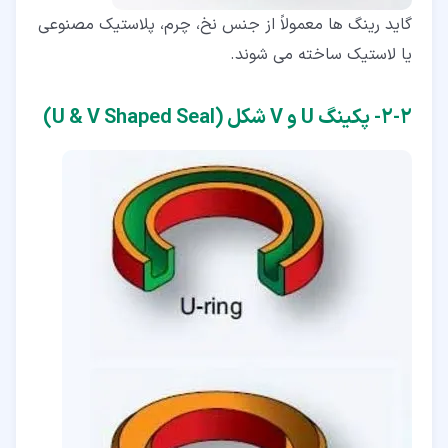
گاید رینگ ها معمولاً از جنس نخ، چرم، پلاستیک مصنوعی
یا لاستیک ساخته می شوند.
۲‏-‏۲‏- پکینگ U و V شکل (U & V Shaped Seal)