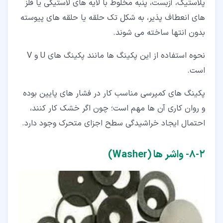
پلاستیک، آزبست، پنبه مخلوط با لایه های لاستیکی یا فلز
های انعطاف پذیر، به شکل تک حلقه یا حلقه های پیوسته
بدون انتها ساخته می شوند.
نحوه استفاده از این پکینگ ها مانند پکینگ های U و V
است.
پکینگ های کمپرسی مناسب کار در فشار های پایین بوده
و روان کاری آن ها مهم است؛ چون اگر خشک کار کنند،
احتمال ایجاد خراشیدگی سطح اجزای متحرک وجود دارد.
۲‏-‏۸‏- واشر ها (Washer)