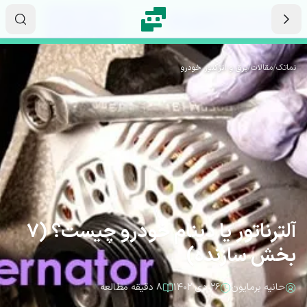
رش به محتوای اصلی
۰۱
۳۱
۵۳
ثانیه
دقیقه
ساعت
نماتک
/
مقالات
/
برق و انژکتور خودرو
آلترناتور یا دینام خودرو چیست؟ (7
بخش سازنده)
حانیه برمایون
۲۶ دی ۱۴۰۲
۸ دقیقه مطالعه