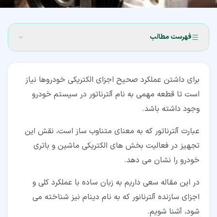
فهرست مطالب
۱‏- آلترناتور یا دینام ماشین چیست؟
برای داشتن عملکرد صحیح اجزای الکتریکی خودروها نیاز
۲‏- تاریخچه آلترناتورها
است تا قطعه مهمی به نام آلترناتور در سیستم خودرو
۳‏- اجزای آلترناتور و عملکرد آن ها
وجود داشته باشد.
۳‏-‏۱‏- یکسو کننده یا رکتیفایر (Rectifier)
عبارت آلترناتور که به معنای متناوب ساز است، نقش این
۳‏-‏۲‏- تنظیم کننده یا رگولاتور (Regulator)
تجهیز در فعالیت بخش های الکتریکی ماشین و باتری
خودرو را نشان می دهد.
۳‏-‏۳‏- استاتور (Stator)
در این مقاله سعی داریم به زبان ساده با عملکرد کلی و
۳‏-‏۴‏- بلبرینگ یا یاتاقان (Ball bearing)
اجزای سازنده آلترنانور که به نام دینام نیز شناخته می
۳‏-‏۵‏- روتور یا آرمیچر (Rotor)
شود، آشنا شویم.