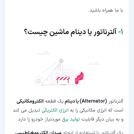
۳‏-‏۶‏- بلبرینگ درایو (Drive Ball bearing)
با ما همراه باشید.
۳‏-‏۷‏- قرقره (Pulley)
۴‏- انواع دینام ماشین
۱‏-
آلترناتور یا دینام ماشین
چیست؟
۵‏- آلترناتور چگونه کار می کند؟
۶‏- علائم خرابی و ایجاد مشکل در آلترناتور
آلترناتور
(Alternator) یا دینام
یک قطعه
الکترومکانیکی
است که انرژی مکانیکی را به
انرژی الکتریکی
تبدیل می کند
و به بیان دیگر قابلیت
تولید برق
موردنیاز خودرو را دارد.
یک آلترناتور با استفاده از ایجاد
میدان الکترومغناطیسی