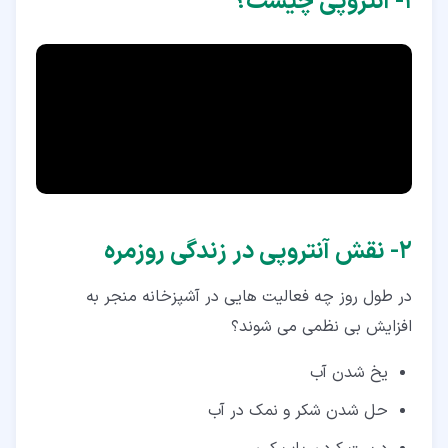
۱‏- آنتروپی چیست؟
۸‏- شاه کلید در فهم آنتروپی
۹‏- کلام آخر
۲‏- نقش آنتروپی در زندگی روزمره
در طول روز چه فعالیت هایی در آشپزخانه منجر به
افزایش بی نظمی می شوند؟
یخ شدن آب
حل شدن شکر و نمک در آب