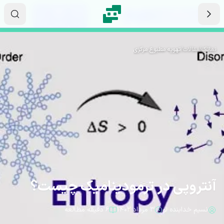
رش به محتوای اصلی
۰۰
۴۶
۳۲
ثانیه
دقیقه
ساعت
نماتک
/
مقالات
/
تهویه مطبوع مرکزی
آنتروپی در ترمودینامیک چیست؟
نسیم خدابنده لو
۳ مرداد ۱۴۰۲
۶ دقیقه مطالعه