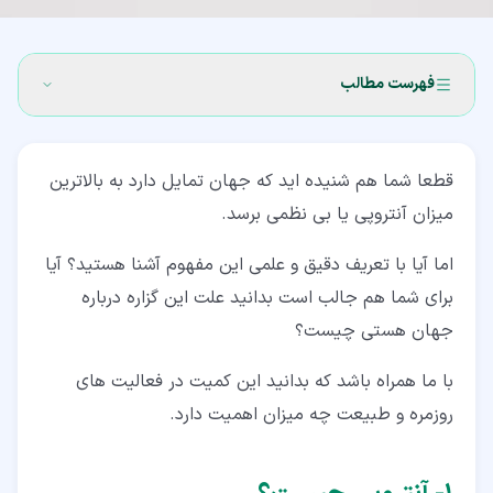
فهرست مطالب
۱‏- آنتروپی چیست؟
قطعا شما هم شنیده اید که جهان تمایل دارد به بالاترین
۲‏- نقش آنتروپی در زندگی روزمره
میزان آنتروپی یا بی نظمی برسد.
۳‏- نظم یا بی نظمی
اما آیا با تعریف دقیق و علمی این مفهوم آشنا هستید؟ آیا
۴‏- قانون دوم ترمودینامیک
برای شما هم جالب است بدانید علت این گزاره درباره
۴‏-‏۱‏- فرآیند برگشت پذیر و برگشت ناپذیر
جهان هستی چیست؟
۵‏- آنتروپی به چه کمیت هایی وابسته است؟
با ما همراه باشد که بدانید این کمیت در فعالیت های
روزمره و طبیعت چه میزان اهمیت دارد.
۶‏- زمان و ترمودینامیک
۷‏- معادله تغییرات آنتروپی