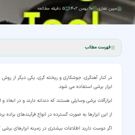
مبین غفاری
۱۰ بهمن ۱۴۰۲
۵ دقیقه مطالعه
فهرست مطالب
۱‏- ابزار برشی چیست؟
در کنار آهنگری، جوشکاری و ریخته گری، یکی دیگر از روش 
۲‏- انواع ابزار برشی بر اساس نوع کاربرد
ابزار برشی استفاده می شود.
۲‏-‏۱‏- ابزار برشی فرزکاری (Milling)
ابزارآلات برشی وسایلی هستند که دندانه دارند و در ابعاد 
۲‏-‏۲‏- ابزارهای تراشکاری (Lathing)
از این ابزارها به صورت گسترده در انواع فرآیندهای براده ب
۲‏-‏۳‏- ابزارهای سوراخکاری (Drilling)
۲‏-‏۴‏- ابزارهای پرداخت قطعه کار (Finishing)
اگر دوست دارید اطلاعات بیشتری در زمینه ابزارهای برشی 