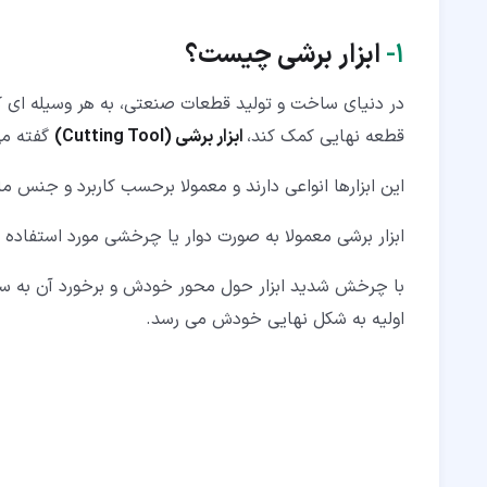
۲‏-‏۵‏- ابزار برشی رزوه زنی (Threading)
۱‏-
ابزار برشی چیست؟
۲‏-‏۶‏- ابزارهای خانکشی (Broaching)
۲‏-‏۷‏- ابزار برشی بورینگ (Boring)
در دنیای ساخت و تولید قطعات صنعتی، به هر وسیله ای که 
قطعه نهایی کمک کند،
ابزار برشی (Cutting Tool)
گفته می
۳‏- دسته بندی ابزار برشی بر اساس ماده اولیه
این ابزارها انواعی دارند و معمولا برحسب کاربرد و جنس م
ابزار برشی معمولا به صورت دوار یا چرخشی مورد استفاده ق
با چرخش شدید ابزار حول محور خودش و برخورد آن به س
اولیه به شکل نهایی خودش می رسد.