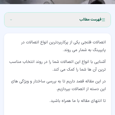
فهرست مطالب
۱‏- اتصالات فلنجی چیست؟ (Flange Connections)
اتصالات فلنجی یکی از پرکاربردترین انواع اتصالات در
۲‏- انواع اتصالات فلنجی
پایپینگ به شمار می روند.
۲‏-‏۱‏- اتصالات فلنجی رزوه ای (Threaded Flange)
آشنایی با انواع این اتصالات شما را در روند انتخاب مناسب
۲‏-‏۲‏- فلنج سوکتی جوشی (Socket Weld Flange)
ترین آن ها شما را کمک می کند.
۲‏-‏۳‏- اتصالات فلنجی لغزنده (Slip on Flange)
در این مقاله قصد داریم تا به بررسی ساختار و ویژگی های
۲‏-‏۴‏- فلنج مفصل لب به لب (Lap Joint Flange)
این دسته از اتصالات بپردازیم.
۲‏-‏۵‏- فلنج گردن جوش (Weld Neck Flange)
تا انتهای مقاله با ما همراه باشید.
۲‏-‏۶‏- اتصالات فلنجی کور (Blind Flange)