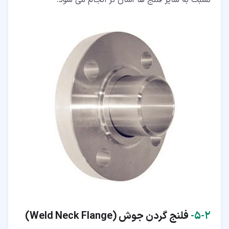
نسبت به سایر فلنج ها آسان تر انجام می شود.
۲‏-‏۵‏-
فلنج گردن جوش (Weld Neck Flange
)