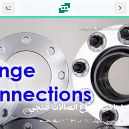
رش به محتوای اصلی
۲۰
۵۷
۵۸
ثانیه
دقیقه
ساعت
نماتک
/
مقالات
/
کد طراحی پایپینگ
شناخت 7 نوع اتصالات فلنجی
امیرحسین شریفی
۱۶ آذر ۱۴۰۱
۶ دقیقه مطالعه