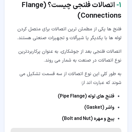
۱‏-
اتصالات فلنجی چیست؟ (
Flange
۲‏-‏۷‏- اتصالات فلنجی تخصصی (Specialty Flange)
)
Connections
۳‏- انواع سطوح اتصالات فلنجی
۴‏- کلاس انواع اتصالات فلنجی
فلنج ها یکی از مطمئن ترین اتصالات برای متصل کردن
لوله ها با یکدیگر یا شیرآلات و تجهیزات صنعتی هستند.
۵‏- جمع بندی
اتصالات فلنجی بعد از جوشکاری، به عنوان پرکاربردترین
نوع اتصالات در صنعت به شمار می روند.
به طور کلی این نوع اتصالات از سه قسمت تشکیل می
شوند که عبارت اند از:
فلنج های لوله (Pipe Flange)
واشر (Gasket)
پیچ و مهره (Bolt and Nut)