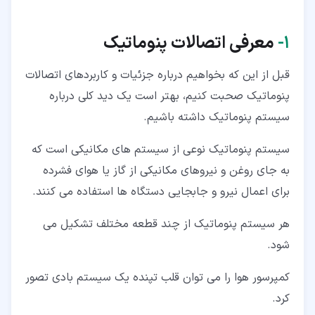
۴‏-‏۴‏- اتصالات قطع کننده (Stop Fittings)
۱‏-
معرفی اتصالات پنوماتیک
۴‏-‏۵‏- اتصالات یک طرفه (Check Valve Fittings)
۴‏-‏۶‏- اتصالات پنوماتیک کوپلینگ (Coupling)
قبل از این که بخواهیم درباره جزئیات و کاربردهای اتصالات
پنوماتیک صحبت کنیم، بهتر است یک دید کلی درباره
۵‏- انواع اتصالات پنوماتیک بر اساس شکل ظاهری
سیستم پنوماتیک داشته باشیم.
سیستم پنوماتیک نوعی از سیستم های مکانیکی است که
به جای روغن و نیروهای مکانیکی از گاز یا هوای فشرده
برای اعمال نیرو و جابجایی دستگاه ها استفاده می کنند.
هر سیستم پنوماتیک از چند قطعه مختلف تشکیل می
شود.
کمپرسور هوا را می توان قلب تپنده یک سیستم بادی تصور
کرد.