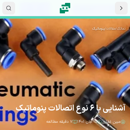
رش به محتوای اصلی
۱۷
۱۶
۰۶
ثانیه
دقیقه
ساعت
نماتک
/
مقالات
/
پنوماتیک
آشنایی با 6 نوع اتصالات پنوماتیک
مبین غفاری
۱۵ آبان ۱۴۰۱
۷ دقیقه مطالعه