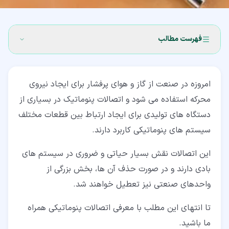
فهرست مطالب
۱‏- معرفی اتصالات پنوماتیک
امروزه در صنعت از گاز و هوای پرفشار برای ایجاد نیروی
۲‏- خطرات احتمالی ناشی از عدم کارکرد درست اتصالات
محرکه استفاده می شود و اتصالات پنوماتیک در بسیاری از
پنوماتیک
دستگاه های تولیدی برای ایجاد ارتباط بین قطعات مختلف
۳‏- منظور از نری و مادگی در اتصالات پنوماتیک چیست؟
سیستم های پنوماتیکی کاربرد دارند.
۴‏- انواع اتصالات پنوماتیک بر اساس نوع کارکرد
این اتصالات نقش بسیار حیاتی و ضروری در سیستم های
۴‏-‏۱‏- اتصالات یک سر دنده دار و یک سر شیلنگ دار
بادی دارند و در صورت حذف آن ها، بخش بزرگی از
(Threaded to Tube Fittings)
واحدهای صنعتی نیز تعطیل خواهند شد.
۴‏-‏۲‏- اتصالات دو سر شیلنگ دار (Tube to Tube Fittings)
تا انتهای این مطلب با معرفی اتصالات پنوماتیکی همراه
۴‏-‏۳‏- اتصالات کنترل جریان (Flow Control Fittings)
ما باشید.