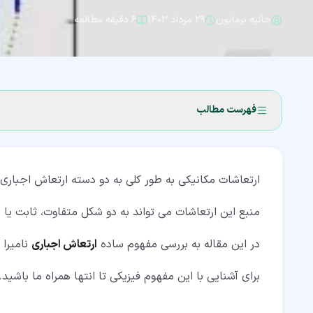
حانیه برمایون
۲۹ مرداد ۱۴۰۳
۶ دقیقه مطالعه
فهرست مطالب
۱‏- طبقه بندی عمومی ارتعاشات
ارتعاشات مکانیکی به طور کلی به دو دسته ارتعاش اجباری
۲‏- ارتعاشات اجباری نامیرا
۳‏- آشنایی با مولدهای ارتعاش اجباری سازه
منبع این ارتعاشات می تواند به دو شکل متفاوت، ثابت یا
۴‏- چرا باید ارتعاشات اجباری را شناسایی کنیم؟
در این مقاله به بررسی مفهوم ساده
ارتعاش اجباری
نامیرا
۵‏- پدیده رزونانس در ارتعاش اجباری
برای آشنایی با این مفهوم فیزیکی تا انتها همراه ما باشید.
۶‏- معادلات ارتعاش اجباری