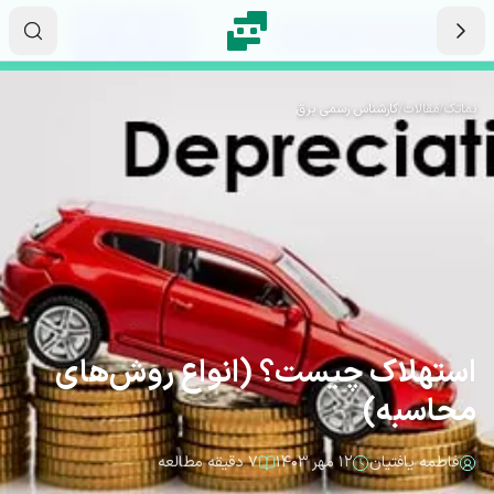
رش به محتوای اصلی
۱۳
۰۲
۵۷
ثانیه
دقیقه
ساعت
نماتک
/
مقالات
/
کارشناس رسمی برق
استهلاک چیست؟ (انواع روش‌های
محاسبه)
فاطمه یافتیان
۱۲ مهر ۱۴۰۳
۷ دقیقه مطالعه