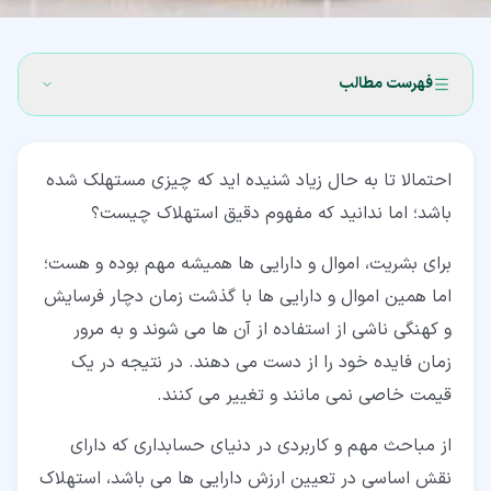
فهرست مطالب
۱‏- استهلاک چیست؟
احتمالا تا به حال زیاد شنیده اید که چیزی مستهلک شده
۲‏- دلایل ایجاد استهلاک چیست؟
باشد؛ اما ندانید که مفهوم دقیق استهلاک چیست؟
۳‏- انواع روش محاسبه استهلاک
برای بشریت، اموال و دارایی ها همیشه مهم بوده و هست؛
۳‏-‏۱‏- استهلاک خط مستقیم (Straight-line Method)
اما همین اموال و دارایی ها با گذشت زمان دچار فرسایش
۳‏-‏۲‏- استهلاک نزولی (Declining-balance Method)
و کهنگی ناشی از استفاده از آن ها می شوند و به مرور
زمان فایده خود را از دست می دهند. در نتیجه در یک
۳‏-‏۳‏- استهلاک مجموع ارقام سال ها (Sum-of-the-years’
قیمت خاصی نمی مانند و تغییر می کنند.
digits Method)
۳‏-‏۴‏- استهلاک واحدهای تولید شده (Units-of-production
از مباحث مهم و کاربردی در دنیای حسابداری که دارای
Method)
نقش اساسی در تعیین ارزش دارایی ها می باشد، استهلاک