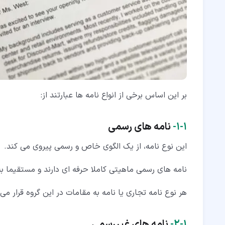
۵‏-‏۵‏- لحن نامه یکی از مهمترین گام های اصول نامه نگاری انگلیسی
۵‏-‏۶‏- طول نامه
۵‏-‏۷‏- رعایت اصول نگارشی و گرامر در نامه نگاری انگلیسی
بر این اساس برخی از انواع نامه ها عبارتند از:
۱‏-‏۱‏-
نامه های رسمی
این نوع نامه، از یک الگوی خاص و رسمی پیروی می کند.
نامه های رسمی ماهیتی کاملا حرفه ای دارند و مستقیما ب
هر نوع نامه تجاری یا نامه به مقامات در این گروه قرار می 
۱‏-‏۲‏-
نامه های غیررسمی