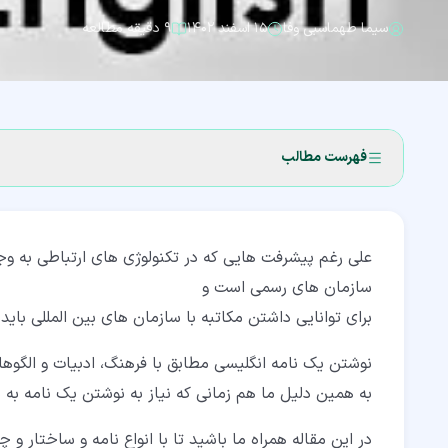
سیما طهماسبی وفا
۱۵ اسفند ۱۴۰۲
۹ دقیقه مطالعه
فهرست مطالب
۱‏- انواع نامه ها
علی رغم پیشرفت هایی که در تکنولوژی های ارتباطی به وجو
۱‏-‏۱‏- نامه های رسمی
سازمان های رسمی است و
۱‏-‏۲‏- نامه های غیررسمی
برای توانایی داشتن مکاتبه با سازمان های بین المللی باید
۱‏-‏۳‏- نامه های تجاری
نوشتن یک نامه انگلیسی مطابق با فرهنگ، ادبیات و الگوه
۱‏-‏۴‏- نامه های اداری
به همین دلیل ما هم زمانی که نیاز به نوشتن یک نامه به ی
۱‏-‏۵‏- نامه های اجتماعی
در این مقاله همراه ما باشید تا با انواع نامه و ساختار و 