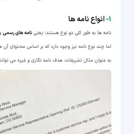
۱‏-‏۶‏- بخشنامه ها
۲‏- اصول نامه نگاری انگلیسی چیست؟ (Principles of English Correspondence)
۱‏-
انواع نامه ها
۲‏-‏۱‏- اصول نامه نگاری انگلیسی در نامه های رسمی
نامه ها به طور کلی دو نوع هستند؛ یعنی
نامه های رسمی
و
۲‏-‏۲‏- اصول نامه نگاری انگلیسی در نامه های غیر رسمی
اما چند نوع نامه نیز وجود دارد که بر اساس محتوای آن 
۳‏- نمونه نامه اداری با ترجمه فارسی
به عنوان مثال تشریفات، هدف نامه نگاری و غیره می توانن
۴‏- فونت مناسب نامه های اداری و رسمی
۵‏- نکات مربوط به نوشتن متن در اصول نامه نگاری انگلیسی
۵‏-‏۱‏- مشخص کردن نوع نامه اولین گام اصول نامه نگاری انگلیسی
۵‏-‏۲‏- تعیین هدف اصلی نامه
۵‏-‏۳‏- برنامه ریزی برای نوشتن نامه
۵‏-‏۴‏- بیان موضوعات به طور کاملا روشن و واضح