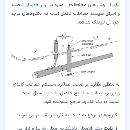
۶‏- الکترود مرجع روی/سولفات روی
یکی از روش های محافظت از سازه در برابر
خوردگی
، نصب
و اجرای سیستم حفاظت کاتدی است که الکترودهای مرجع
۷‏- الکترود مرجع نقره/کلرید نقره
جزء آن لاینفک هستند.
۸‏- الکترود مرجع روی
۹‏- کالیبراسیون الکترود مرجع
به منظور نظارت بر صحت عملکرد سیستم حفاظت کاتدی
و بررسی و مقایسه نتایج حاصل، باید پتانسیل سازه
نسبت به یک الکترود مرجع سنجیده شود.
الکترودهای مرجع به دو دسته کلی زیر تقسیم می شوند:
ثابت
حتی الامکان نزدیکترین مکان به سازه قرار می