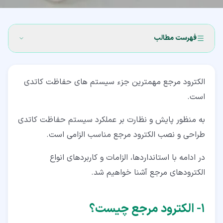
فهرست مطالب
۱‏- الکترود مرجع چیست؟
الکترود مرجع مهمترین جزء سیستم های حفاظت کاتدی
۲‏- ویژگی های الکترود مرجع
است.
۳‏- انواع الکترودهای مرجع
به منظور پایش و نظارت بر عملکرد سیستم حفاظت کاتدی
۴‏- کاربردها
طراحی و نصب الکترود مرجع مناسب الزامی است.
۵‏- الکترود مرجع مس/سولفات مس
در ادامه با استانداردها، الزامات و کاربردهای انواع
۵‏-‏۱‏- قابل حمل
الکترودهای مرجع آشنا خواهیم شد.
۵‏-‏۲‏- ثابت
۱‏- الکترود مرجع چیست؟
۵‏-‏۳‏- نیم پیل ثابت