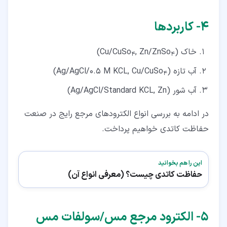
۴‏- کاربردها
خاک (Cu/CuSo
, Zn/ZnSo
)
4
4
آب تازه (Ag/AgCl/0.5 M KCL, Cu/CuSo
)
4
آب شور (Ag/AgCl/Standard KCL, Zn)
در ادامه به بررسی انواع الکترودهای مرجع رایج در صنعت
حفاظت کاتدی خواهیم پرداخت.
این را هم بخوانید
حفاظت کاتدی چیست؟ (معرفی انواع آن)
۵‏- الکترود مرجع مس/سولفات مس