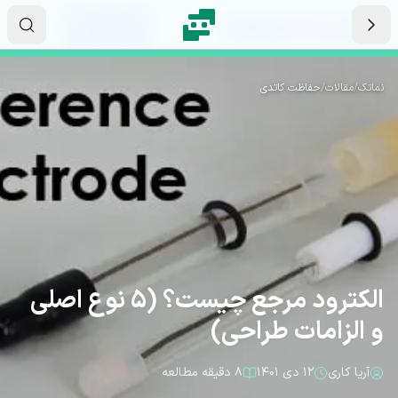
رش به محتوای اصلی
۱۲
۰۱
۰۹
ثانیه
دقیقه
ساعت
نماتک
/
مقالات
/
حفاظت کاتدی
الکترود مرجع چیست؟ (5 نوع اصلی
و الزامات طراحی)
آریا کاری
۱۲ دی ۱۴۰۱
۸ دقیقه مطالعه