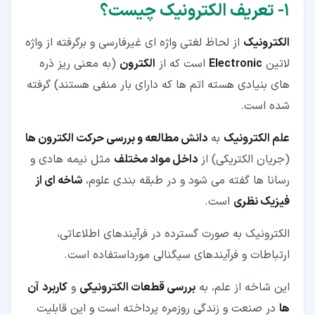
۴‏-‏۴‏- طراحی مدار الکترونیکی
۱‏- تعریف الکترونیک چیست؟
۴‏-‏۵‏- ساخت و مونتاژ مدار
الکترونیک
از لحاظ لغتی واژه ای غیرفارسی و برگرفته از واژه
۵‏- رشته الکترونیک
لاتین
Electronic
است که از
الکترون
(به معنی ریز ذره
های بنیادی هسته اتم ها که دارای بار منفی هستند) گرفته
۵‏-‏۱‏- زیر شاخه های اصلی الکترونیک
شده است.
۵‏-‏۲‏- مهندسی الکترونیک (Electronic Engineering)
علم الکترونیک
به
دانش مطالعه و بررسی حرکت الکترون ها
۵‏-‏۳‏- گرایش های رشته مهندسی الکترونیک
(جریان الکتریکی) از
داخل مواد مختلف
مثل نیمه هادی و
۶‏- بازار کار الکترونیک
رسانا ها گفته می شود و در طبقه بندی علوم،
شاخه ای از
۶‏-‏۱‏- مشاغل موجود مهندس الکترونیک
فیزیک نظری
است.
۶‏-‏۲‏- مهارت های موردنیاز برای کسب درآمد از رشته
الکترونیک به صورت گسترده در فرآیندهای اطلاعاتی،
الکترونیک
ارتباطات و فرآیندهای سیگنالی مورداستفاده است.
این شاخه از علم، به
بررسی قطعات الکترونیکی
و
کاربرد
آن
ها
در صنعت و زندگی روزمره پرداخته است و این قابلیت