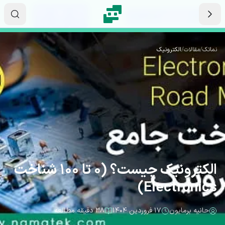
رش به محتوای اصلی
۱۶
۵۵
۵۷
ثانیه
دقیقه
ساعت
نماتک
/
مقالات
/
الکترونیک
الکترونیک چیست؟ (0 تا 100 شناخت
Electronics)
حانیه برمایون
۱۷ فروردین ۱۴۰۴
۳۸ دقیقه مطالعه