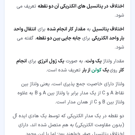
اختلاف
در پتانسیل های الکتریکی آن دو نقطه
تعریف می
شود.
اختلاف پتانسیل
به
مقدار کار انجام شده
برای
انتقال واحد
بار واحد الکتریکی
برای
جابه جایی بین دو نقطه
، گفته می
شود.
مقدار ولتاژ
یک ولت
، به صورت
یک ژول انرژی
برای
انجام
کار
روی
یک
کولن
از بار
تعریف شده است.
ولتاژ دارای خاصیت جمع پذیری است، یعنی ولتاژ بین
نقاط A و C از یک مدار برابر با ولتاژ بین A و B به علاوه
ولتاژ بین B و C از همان مدار است.
دو نقطه در یک مدار الکتریکی که توسط یک هادی ایده آل
(بدون مقاومت الکتریکی) به هم متصل شده اند، دارای
اختلاف پتانسیل صفر خواهند بود؛ اما با این وجود