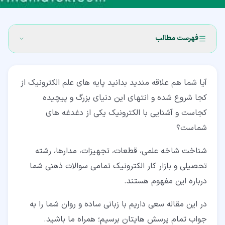
فهرست مطالب
۱‏- تعریف الکترونیک چیست؟
آیا شما هم علاقه مندید بدانید پایه های علم الکترونیک از
۱‏-‏۱‏- جریان الکتریکی (Current)
کجا شروع شده و انتهای این دنیای بزرگ و پیچیده
۱‏-‏۲‏- ولتاژ (Voltage)
کجاست و آشنایی با الکترونیک یکی از دغدغه های
شماست؟
۱‏-‏۳‏- توان (Power)
۲‏- سخت افزار الکترونیکی
شناخت شاخه علمی، قطعات، تجهیزات، مدارها، رشته
تحصیلی و بازار کار الکترونیک تمامی سوالات ذهنی شما
۲‏-‏۱‏- قطعات الکترونیکی
درباره این مفهوم هستند.
۲‏-‏۲‏- تاریخچه قطعه های الکترونیکی
در این مقاله سعی داریم با زبانی ساده و روان شما را به
۲‏-‏۳‏- انواع قطعات
جواب تمام پرسش هایتان برسیم؛ همراه ما باشید.