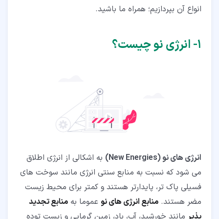
۲‏-‏۷‏- انرژی هیدروژن (Hydrogen Energy)
انواع آن بپردازیم؛ همراه ما باشید.
۳‏- کاربردی ترین انرژی نو در کشور ما چیست؟
۱‏- انرژی نو چیست؟
۴‏- مزایای انرژی نو
۵‏- معایب انرژی های نو
انرژی های نو (New Energies)
به اشکالی از انرژی اطلاق
می شود که نسبت به منابع سنتی انرژی مانند سوخت های
فسیلی پاک تر، پایدارتر هستند و کمتر برای محیط زیست
مضر هستند.
منابع انرژی های نو
عموما به
منابع تجدید
پذیر
مانند خورشید، آب، باد، زمین گرمایی و زیست توده