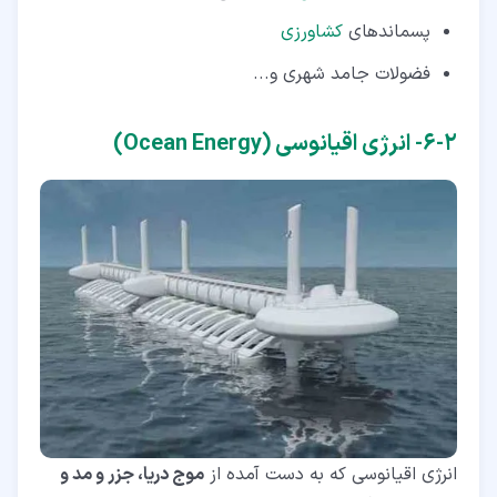
پسماندهای
کشاورزی
فضولات جامد شهری و...
۲‏-‏۶‏- انرژی اقیانوسی (Ocean Energy)
انرژی اقیانوسی که به دست آمده از
موج دریا، جزر و مد و