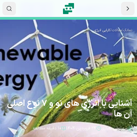
رش به محتوای اصلی
۰۹
۵۸
۰۸
ثانیه
دقیقه
ساعت
نماتک
/
مقالات
/
کارایی انرژی
آشنایی با انرژی های نو و 7 نوع اصلی
آن ها
مهرنوش طیاری
۲۴ فروردین ۱۴۰۴
۱۰ دقیقه مطالعه