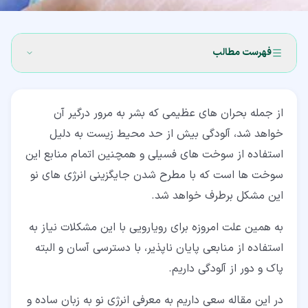
فهرست مطالب
۱‏- انرژی نو چیست؟
از جمله بحران های عظیمی که بشر به مرور درگیر آن
۲‏- انواع انرژی های نو
خواهد شد، آلودگی بیش از حد محیط زیست به دلیل
۲‏-‏۱‏- انرژی باد (Wind power)
استفاده از سوخت های فسیلی و همچنین اتمام منابع این
سوخت ها است که با مطرح شدن جایگزینی انرژی های نو
۲‏-‏۲‏- انرژی خورشیدی (Solar energy)
این مشکل برطرف خواهد شد.
۲‏-‏۳‏- انرژی زمین گرمایی (Geothermal energy)
به همین علت امروزه برای رویارویی با این مشکلات نیاز به
۲‏-‏۴‏- انرژی آبی (Hydro Energy)
استفاده از منابعی پایان ناپذیر، با دسترسی آسان و البته
۲‏-‏۵‏- انرژی زیست توده (Biomass)
پاک و دور از آلودگی داریم.
۲‏-‏۶‏- انرژی اقیانوسی (Ocean Energy)
در این مقاله سعی داریم به معرفی انرژی نو به زبان ساده و