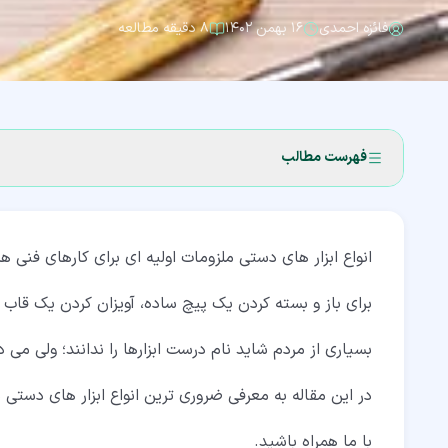
فائزه احمدی
۱۶ بهمن ۱۴۰۲
۸ دقیقه مطالعه
فهرست مطالب
۱‏- معرفی ویدیویی ابزارهای مهم کارگاهی
انواع ابزار های دستی ملزومات اولیه ای برای کارهای فنی ه
۲‏- پیچ گوشتی، رایج ترین انواع ابزار
۳‏- چکش از انواع ابزار دستی
برای باز و بسته کردن یک پیچ ساده، آویزان کردن یک قاب و
۴‏- انواع انبر
بسیاری از مردم شاید نام درست ابزارها را ندانند؛ ولی می د
۵‏- انواع ابزار اندازه گیری
در این مقاله به معرفی ضروری ترین انواع ابزار های دستی م
۶‏- انواع آچار
با ما همراه باشید.