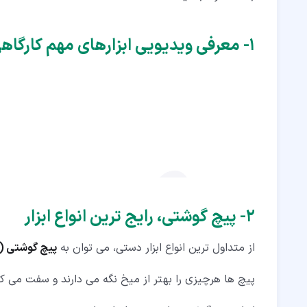
۷‏- اره دستی
۸‏- گیره
۱‏- معرفی ویدیویی ابزارهای مهم کارگاهی
۹‏- سوهان دستی
۱۰‏- قیچی، انواع ابزار موجود در خانه ها
۱۱‏- کاتر یا تیغ همه کاره
۱۲‏- تبر، سخت ترین انواع ابزار
۱۳‏- دیلم
۱۴‏- تفنگ منگنه
۲‏- پیچ گوشتی، رایج ترین انواع ابزار
۱۵‏- تراز
از متداول ترین انواع ابزار دستی، می توان به
پیچ گوشتی (Screwdriver)
۱۶‏- بیل حفاری
پیچ ها هرچیزی را بهتر از میخ نگه می دارند و سفت می کن
۱۷‏- چراغ قوه