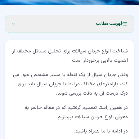
فهرست مطالب
۱‏- انواع جریان سیالات
شناخت انواع جریان سیالات برای تحلیل مسائل مختلف از
۲‏- جریان های پایدار و ناپایدار سیالات
اهمیت بالایی برخوردار است.
۳‏- جریان های یکنواخت و غیریکنواخت
وقتی جریان سیال از یک نقطه یا مسیر مشخص عبور می
۴‏- جریان های یک، دو و سه بعدی سیالات
کند، پارامترهای مختلف مرتبط با جریان سیال باید برای
درک درست آن به دقت بررسی شوند.
۵‏- جریان های چرخشی و غیرچرخشی در ردیف انواع جریان
سیالات
در همین راستا تصمیم گرفتیم که در مقاله حاضر به
۶‏- جریان لایه ای و آشفته سیال
معرفی انواع جریان سیالات بپردازیم.
۷‏- جریان های تراکم پذیر و تراکم ناپذیر در بین انواع جریان
در ادامه با ما همراه باشید.
سیالات