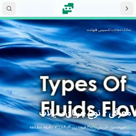
رش به محتوای اصلی
۱۴
۴۱
۲۵
ثانیه
دقیقه
ساعت
نماتک
/
مقالات
/
انسیس فلوئنت
معرفی 6 نوع جریان سیالات
امیرحسین شریفی
۳۰ فروردین ۱۴۰۴
۷ دقیقه مطالعه