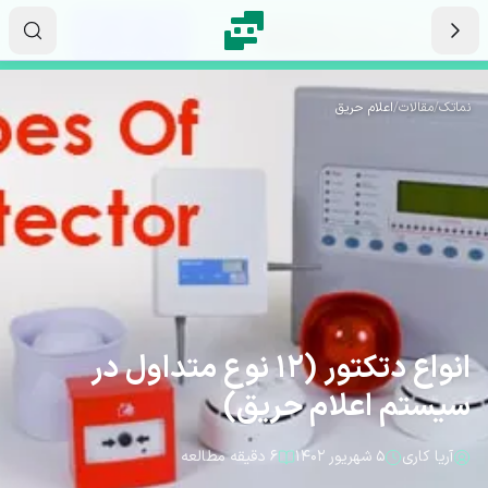
رش به محتوای اصلی
۰۶
۰۳
۳۵
ثانیه
دقیقه
ساعت
نماتک
/
مقالات
/
اعلام حریق
انواع دتکتور (12 نوع متداول در
سیستم اعلام حریق)
آریا کاری
۵ شهریور ۱۴۰۲
۶ دقیقه مطالعه