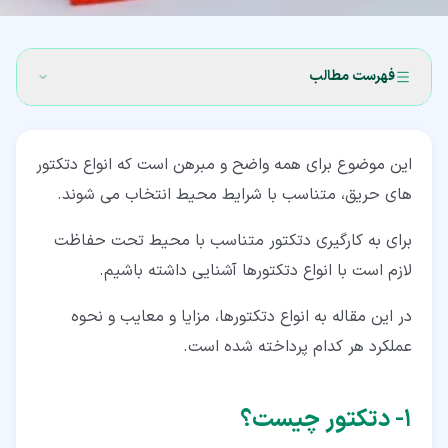
فهرست مطالب
۱‏- دتکتور چیست؟
این موضوع برای همه واضح و مبرهن است که انواع دتکتور
۲‏- انواع دتکتور دودی
های حریق، متناسب با شرایط محیط انتخاب می شوند.
۲‏-‏۱‏- دتکتور دودی یونیزاسیون (Ionization Smoke
برای به کارگیری دتکتور متناسب با محیط تحت حفاظت
Detector)
لازم است با انواع دتکتورها آشنایی داشته باشیم.
۲‏-‏۲‏- دتکتور دودی اپتیکال (Optical Smoke Detector)
در این مقاله به انواع دتکتورها، مزایا و معایب و نحوه
۲‏-‏۳‏- انواع دتکتور دودی پرتویی (Beam Detector)
عملکرد هر کدام پرداخته شده است.
۲‏-‏۴‏- دتکتور نمونه گیر هوا (Air Sampling Detector)
۲‏-‏۵‏- دتکتور دودی کانالی (Duct Smoke Detector)
۱‏- دتکتور چیست؟
۲‏-‏۶‏- دتکتور دودی ویدیویی (Video Fire Detector)