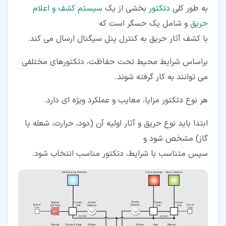
به طور کلی
دتکتور
بخشی از یک
سیستم کشف و اعلام
۲‏-‏۷‏- دتکتور ترکیبی
حریق
و شامل یک حسگر است که
۳‏- انواع دتکتور حرارتی (Heat Detector)
با کشف آثار حریق به کنترل پنل سیگنال ارسال می کند.
۳‏-‏۱‏- ثابت (Fixed temperature Heat Detector)
براساس شرایط محیط تحت حفاظت، دتکتورهای مختلفی
می توانند به کار گرفته شوند.
۳‏-‏۲‏- نرخ افزایشی (Rate of Rise Heat Detector)
۳‏-‏۳‏- خطی (Linear Heat Detector)
هر نوع دتکتور مزایا، معایب و عملکرد ویژه ای دارد.
۴‏- انواع دتکتور شعله (Flame Detector)
ابتدا باید نوع حریق و آثار اولیه آن (دود، حرارت، شعله یا
گاز) مشخص شود و
۵‏- انواع دتکتور گاز (Gas Detector)
سپس متناسب با شرایط، دتکتور مناسب انتخاب شود.