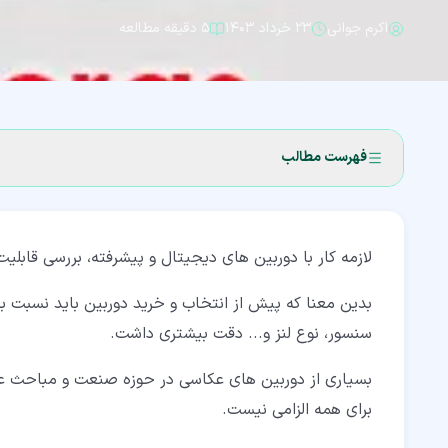
اکرم جوانی
۲۳ خرداد ۱۴۰۳
۵ دقیقه مطالعه
فهرست مطالب
۱‏- انواع دوربین عکاسی
لازمه کار با دوربین های دیجیتال و پیشرفته، بررسی قابلی
۲‏- دسته بندی انواع دوربین عکاسی
۲‏-‏۱‏- دوربین عکس برداری قطع بزرگ (Large Format Camera)
بدین معنا که پیش از انتخاب و خرید دوربین باید نسبت به
سنسور، نوع لنز و... دقت بیشتری داشت.
۲‏-‏۲‏- دوربین عکس برداری قطع متوسط (Medium Format Camera)
بسیاری از دوربین های عکاسی در حوزه صنعت و مباحث علمی
۲‏-‏۳‏- دوربین عکاسی قطع کوچک (Small Format Camera)
برای همه الزامی نیست.