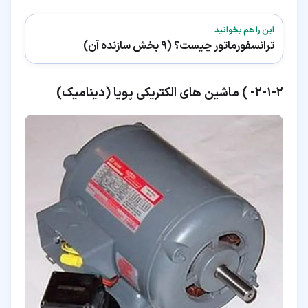
این را هم بخوانید
ترانسفورماتور چیست؟ (9 بخش سازنده آن)
۲‏-‏۱‏-‏۲‏- ) ماشین های الکتریکی پویا (دینامیک)