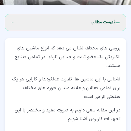
فهرست مطالب
۱‏- ماشین الکتریکی چیست؟
بررسی های محتلف نشان می دهد که انواع ماشین های
۲‏- انواع ماشین های الکتریکی در صنعت
الکتریکی یک عضو ثابت و جدایی ناپذیر در تمامی صنایع
۲‏-‏۱‏- دسته بندی انواع ماشین های الکتریکی بر اساس متحرک
هستند.
بودن سیستم
آشنایی با این ماشین ها، تفاوت عملکردها و کارایی هر یک
۲‏-‏۲‏- دسته بندی انواع ماشین های الکتریکی بر اساس جریان
برای تمامی فعالان و علاقه مندان حوزه های مختلف
۲‏-‏۳‏- دسته بندی انواع ماشین های الکتریکی بر اساس جریان
صنعتی الزامی است.
مکانیسم تولید گشتاور
در این مقاله سعی داریم به صورت مفید و مختصر با این
۳‏- برتری ماشین بر دیگر محرکه های الکتریکی
تجهیزات کاربردی آشنا شویم.
۴‏- کنترل پارامترهای خروجی ماشین ها