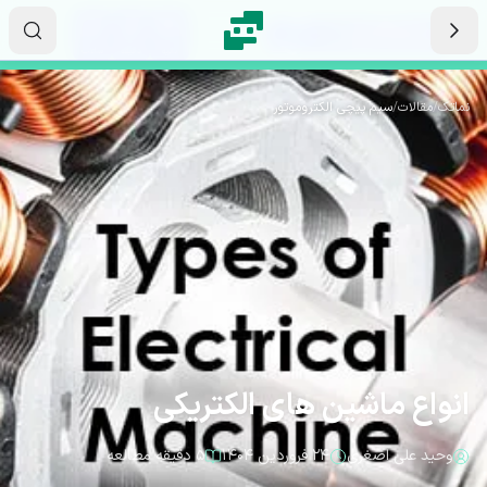
رش به محتوای اصلی
۰۶
۰۲
۴۱
ثانیه
دقیقه
ساعت
نماتک
/
مقالات
/
سیم پیچی الکتروموتور
انواع ماشین های الکتریکی
وحید علی اصغری
۲۴ فروردین ۱۴۰۴
۵ دقیقه مطالعه