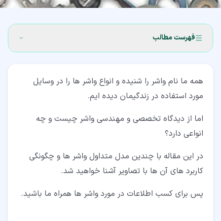
فهرست مطالب
۱‏- تعریف واشر (Washer)
همه ما نام واشر را شنیده و انواع واشر ها را در وسایل
۲‏- 2 تقسیم بندی انواع واشر
مورد استفاده در زندگیمان دیده ایم.
۳‏- انواع واشر ساده یا تخت (Plain Washer)
اما از دیدگاه تخصصی و مهندسی واشر چیست و چه
۳‏-‏۱‏- واشر ساده نوع A (متدوال ترین انواع واشر)
انواعی دارد؟
۳‏-‏۲‏- واشر ضربه گیر (Fender Washer) (یکی از انواع واشر
در این مقاله با چندین مدل متداول واشر ها و چگونگی
های تخت)
کاربرد های آن ها با تصاویر آشنا خواهید شد.
۳‏-‏۳‏- واشر شانه (Shoulder)
پس برای کسب اطلاعات در مورد واشر ها همراه ما باشید.
۳‏-‏۴‏- واشر C شکل (C-washer)
۳‏-‏۵‏- واشر ضد آب (Countersunk)