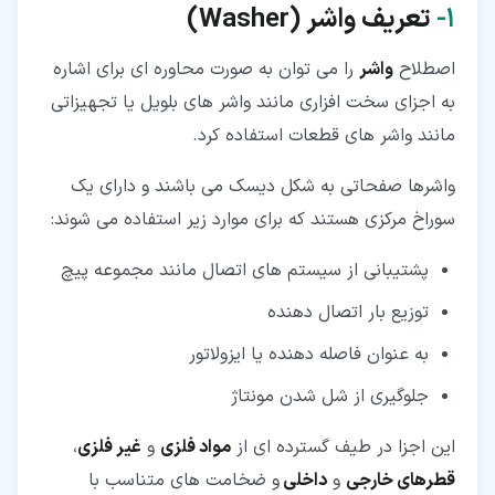
۱‏-
تعریف واشر (
Washer
)
۴‏- انواع واشر فنری (Spring Washer)
اصطلاح
واشر
را می توان به صورت محاوره ای برای اشاره
۴‏-‏۱‏- واشر بلویل یا مخروطی (Belleville Washer)
به اجزای سخت افزاری مانند واشر های بلویل یا تجهیزاتی
۴‏-‏۲‏- واشر گنبدی (Dome Spring Washer)
مانند واشر های قطعات استفاده کرد.
۴‏-‏۳‏- واشر فنری منحنی (Curved Spring Washer)
واشرها صفحاتی به شکل دیسک می باشند و دارای یک
۴‏-‏۴‏- واشر فنری انگشتی (Finger Spring washer)
سوراخ مرکزی هستند که برای موارد زیر استفاده می شوند:
۵‏- انواع واشر قفل دار (Lock Washer)
پشتیبانی از سیستم های اتصال مانند مجموعه پیچ
۵‏-‏۱‏- واشر قفل دار تقسیم شده (Split Lock Washer)
توزیع بار اتصال دهنده
۵‏-‏۲‏- واشر دندانه یا ستاره داخلی (Internal Tooth
به عنوان فاصله دهنده یا ایزولاتور
Washer)
جلوگیری از شل شدن مونتاژ
۵‏-‏۳‏- واشر دندانه یا ستاره خارجی (External Tooth
Washer)
این اجزا در طیف گسترده ای از
مواد فلزی
و
غیر فلزی
،
قطرهای خارجی
و
داخلی
و ضخامت های متناسب با