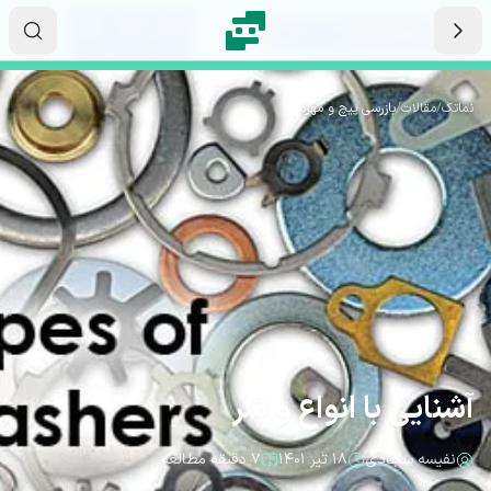
رش به محتوای اصلی
۰۵
۳۴
۳۲
ثانیه
دقیقه
ساعت
نماتک
/
مقالات
/
بازرسی پیچ و مهره
آشنایی با انواع واشر
نفیسه سجادی
۱۸ تیر ۱۴۰۱
۷ دقیقه مطالعه