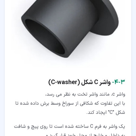
۳‏-‏۴‏-
واشر C شکل (C-washer)
واشر c، مانند واشر تخت به نظر می رسد،
با این تفاوت که شکافی از سوراخ وسط برش داده شده تا
شکل "C" ایجاد کند.
یک واشر به فرم C ساخته شده است تا روی پیچ و شافت
به داخل و خارج از محل خود قرار گیرد و