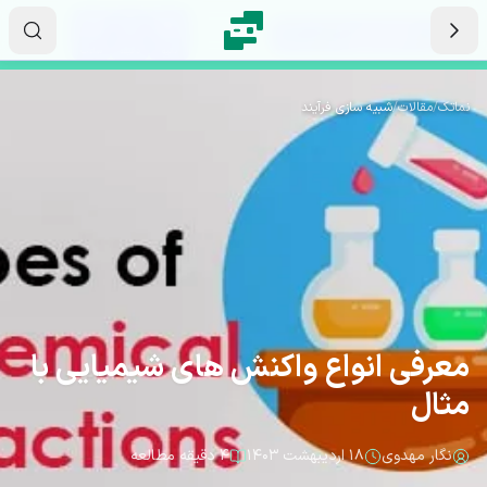
رش به محتوای اصلی
۰۴
۱۱
۴۷
ثانیه
دقیقه
ساعت
نماتک
/
مقالات
/
شبیه سازی فرآیند
معرفی انواع واکنش های شیمیایی با
مثال
نگار مهدوی
۱۸ اردیبهشت ۱۴۰۳
۴ دقیقه مطالعه