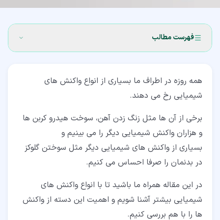
فهرست مطالب
۱‏- واکنش شیمیایی چیست؟ (Chemical Reaction)
همه روزه در اطراف ما بسیاری از انواع واکنش های
۲‏- انواع واکنش شیمیایی
شیمیایی رخ می دهند.
۲‏-‏۱‏- واکنش های ترکیبی از انواع واکنش شیمیایی
برخی از آن ها مثل زنگ زدن آهن، سوخت هیدرو کربن ها
(Combination Reaction)
و هزاران واکنش شیمیایی دیگر را می بینیم و
۲‏-‏۲‏- واکنش های تجزیه ای (Decomposition Reaction)
بسیاری از واکنش های شیمیایی دیگر مثل سوختن گلوکز
۲‏-‏۳‏- واکنش جانشینی یگانه (Single-Replacement
در بدنمان را صرفا احساس می کنیم.
Reaction)
در این مقاله همراه ما باشید تا با انواع واکنش های
۲‏-‏۴‏- واکنش جانشینی دوگانه (Double-Replacement
شیمیایی بیشتر آشنا شویم و اهمیت این دسته از واکنش
Reaction)
ها را با هم بررسی کنیم.