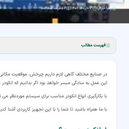
زهرا نیرنیا
۳ خرداد ۱۴۰۱
۶ دقیقه مطالعه
فهرست مطالب
۱‏- انکودر چیست؟
در صنایع مختلف گاهی لازم داریم چرخش، موقعیت مکانی
۲‏- تکنولوژی ساخت انکودر
این عمل به سادگی میسر خواهد بود اگر بدانیم که انکودر
۳‏- انواع انکودر
با بکارگیری انواع انکودر مناسب برای سیستم موردنظر م
۴‏- عملکرد انکودر
با ما همراه باشید تا شما را با این تجهیز کاربردی آشنا کنیم
۵‏- کاربرد انکودر چیست؟
۵‏-‏۱‏- کنترل سرعت اینورتر با انکودر