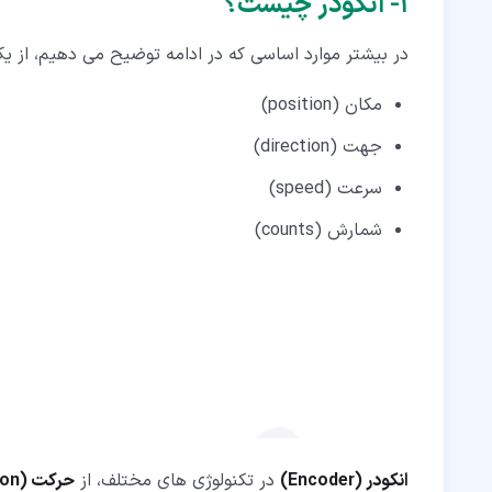
۱‏- انکودر چیست؟
۵‏-‏۲‏- ارتباط فرآیندهای اندازه گیری و انکودر
در بیشتر موارد اساسی که در ادامه توضیح می دهیم، از یک 
۵‏-‏۳‏- کاربرد شمارشی انکودر
مکان (position)
جهت (direction)
سرعت (speed)
شمارش (counts)
انکودر (Encoder)
در تکنولوژی های مختلف، از
حرکت (motion)