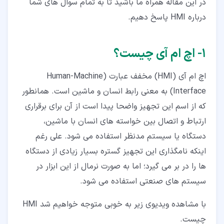
در این مقاله همراه ما باشید تا به تمام سوال های شما
۵‏-‏۱‏- نرم افزار CX-Designer
درباره HMI پاسخ دهیم.
۶‏- کاربردهای HMI
۶‏-‏۱‏- کاربرد اچ ام ای در صنعت و کارخانه
۱‏- اچ ام آی چیست؟
۶‏-‏۲‏- استفاده از HMI و PLC در کنار هم
اچ ام آی (HMI) مخفف عبارت (Human-Machine
۷‏- مانیتورینگ صنعتی WinCC
Interface) به معنی رابط انسان و ماشین است. همانطور
۷‏-‏۱‏- رابطه اچ ام آی و WinCC
که از اسم این تجهیز واضحا پیدا است از آن برای برقراری
ارتباط و اتصال بین خواسته های انسان با ماشین،
۷‏-‏۲‏- انواع wincc
دستگاه یا سیستم مدنظر استفاده می شود. علی رغم
۷‏-‏۳‏- WinCC SCADA
اینکه نامگذاری این تجهیز گستره بسیار زیادی از دستگاه
۷‏-‏۴‏- اموزش WinCC TIA Portal
ها را در بر می گیرد؛ اما به صورت نرمال از این ابزار در
سیستم های صنعتی استفاده می شود.
۷‏-‏۵‏- تفاوت wincc با pcs7
با مشاهده ویدیوی زیر به خوبی متوجه خواهیم شد HMI
چیست.