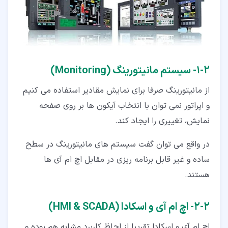
۲‏-‏۱‏- سیستم مانیتورینگ (Monitoring)
از مانیتورینگ صرفا برای نمایش مقادیر استفاده می کنیم
و اپراتور نمی توان با انتخاب آیکون ها بر روی صفحه
نمایش، تغییری را ایجاد کند.
در واقع می توان گفت سیستم های مانیتورینگ در سطح
ساده و غیر قابل برنامه ریزی در مقابل اچ ام آی ها
هستند.
۲‏-‏۲‏- اچ ام آی و اسکادا (HMI & SCADA)
اچ ام آی و اسکادا تقریبا از لحاظ کاربرد مشابه هم بوده و