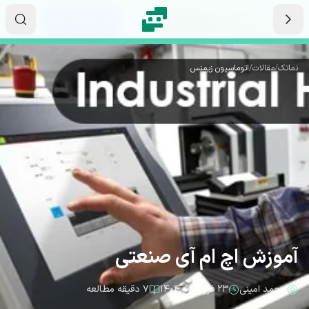
رش به محتوای اصلی
۰۷
۴۵
۲۱
ثانیه
دقیقه
ساعت
نماتک
/
مقالات
/
اتوماسیون زیمنس
آموزش اچ ام آی صنعتی
محمد امینی
۲۳ فروردین ۱۴۰۴
۷ دقیقه مطالعه