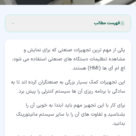
فهرست مطالب
۱‏- اچ ام آی چیست؟
یکی از مهم ترین تجهیزات صنعتی که برای نمایش و
۲‏- تفاوت مانیتورینگ با SCADA و HMI
مشاهده تنظیمات دستگاه های صنعتی استفاده می شود،
۲‏-‏۱‏- سیستم مانیتورینگ (Monitoring)
اچ ام آی ها (HMI) هستند.
۲‏-‏۲‏- اچ ام آی و اسکادا (HMI & SCADA)
این تجهیزات کمک بسیار بزرگی به صنعتگران کرده اند تا به
۳‏- آموزش اچ ام آی
سادگی با برنامه ریزی آن ها سیستم کنترلی را پیش برد.
۴‏- آموزش اچ ام آی زیمنس
برای کار با این تجهیز مهم باید ابتدا به خوبی آن را
بشناسید و تفاوت های آن را با سایر سیستم مانیتورینگ
۴‏-‏۱‏- اچ ام آی 1200 زیمنس
بدانید.
۵‏- آموزش برنامه نویسی اچ ام ای امرن (Omron)