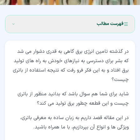
فهرست مطالب
۱‏- باتری چیست و چگونه کار می کند؟
در گذشته تامین انرژی برق گاهی به قدری دشوار می شد
۲‏- ظرفیت باتری چیست؟
که بشر برای دسترسی به نیازهای خودش به راه های تولید
۳‏- کاربرد باتری چیست؟
برق افتاد و به این فکر فرو رفت که نتیجه استفاده از باتری
چیست؟
۴‏- انواع باتری
۴‏-‏۱‏- باتری روی-کربن
شاید برای شما هم سوال باشد که بدانید منظور از باتری
چیست و این قطعه چطور برق تولید می کند؟
۴‏-‏۲‏- باتری آلکالاین
در این مقاله قصد داریم به زبان ساده به معرفی باتری،
۴‏-‏۳‏- باتری لیتیومی
ویژگی ها و انواع آن بپردازیم، با ما همراه باشید.
۴‏-‏۴‏- باتری های نقره اکسید