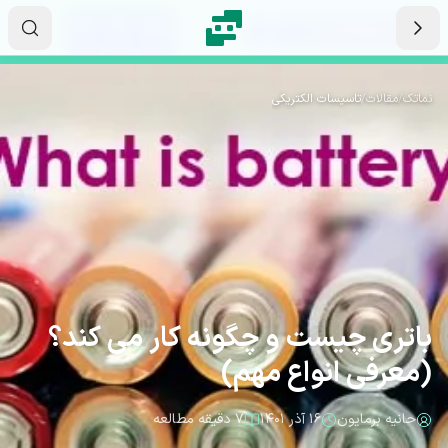
رش به محتوای اصلی
۱۳
۱۲
۵۱
ثانیه
دقیقه
ساعت
نماتک
/
مقالات
/
تاسیسات الکتریکی
باتری چیست و چگونه کار می کند؟
(معرفی انواع مهم)
حانیه برمایون
۱۶ آذر ۱۴۰۱
۷ دقیقه مطالعه