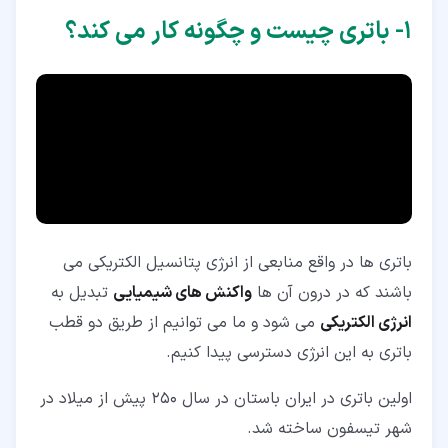
۴‏-‏۵‏- باتری یون لیتیوم
۱‏- باتری چیست و چگونه کار می کند؟
۴‏-‏۶‏- باتری نیکل-هیدرید فلز
۵‏- بهترین نوع باتری چیست؟
۶‏- مزایا و معایب باتری چیست؟
۷‏- چرا در مدار از باتری استفاده شده است؟
۸‏- مقایسه باتری ها با سایر منابع انرژی
۹‏- تفاوت پیل و باتری چیست؟
باتری ها در واقع منابعی از انرژی پتانسیل الکتریکی می
باشند که در درون آن ها
واکنش های شیمیایی
تبدیل به
انرژی الکتریکی
می شود و ما می توانیم از طریق دو قطب
باتری به این انرژی دسترسی پیدا کنیم.
اولین باتری در ایران باستان در سال 250 پیش از میلاد در
شهر تیسفون ساخته شد.