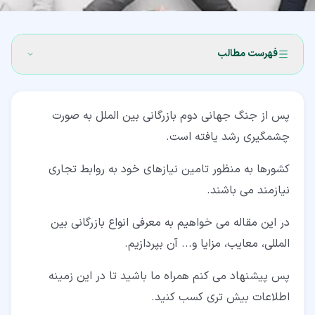
فهرست مطالب
۱‏- انواع بازرگانی بین الملل (International Business)
پس از جنگ جهانی دوم بازرگانی بین الملل به صورت
۲‏- اهداف بازرگانی بین الملل
چشمگیری رشد یافته است.
۳‏- مزایای بازرگانی بین الملل
کشورها به منظور تامین نیازهای خود به روابط تجاری
۴‏- معایب بازرگانی بین الملل
نیازمند می باشند.
۵‏- مفهوم اینکوترمز در بازرگانی بین الملل
در این مقاله می خواهیم به معرفی انواع بازرگانی بین
۶‏- قواعد 11گانه اینکوترمز در بازرگانی بین الملل
المللی، معایب، مزایا و... آن بپردازیم.
۶‏-‏۱‏- قواعد قابل استفاده برای همه روش های حمل
پس پیشنهاد می کنم همراه ما باشید تا در این زمینه
۶‏-‏۲‏- قواعد قابل استفاده برای روش حمل و نقل دریایی
اطلاعات بیش تری کسب کنید.