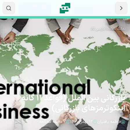
رش به محتوای اصلی
۰۴
۲۴
۵۱
ثانیه
دقیقه
ساعت
نماتک
/
مقالات
/
بازرسی کالا
بازرگانی بین الملل (قواعد 11 گانه
اینکوترمزهای بازرگانی)
فاطمه یافتیان
۱۲ بهمن ۱۴۰۱
۷ دقیقه مطالعه