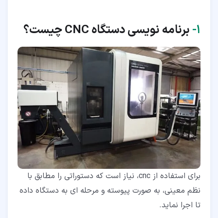
۴‏-‏۳‏- متن اصلی برنامه
۵‏- به کارگیری دستگاه CNC در جهت کیفیت ساخت قطعات
۱‏-
برنامه نویسی دستگاه
CNC چیست؟
۶‏- اهمیت یادگیری زبان برنامه نویسی دستگاه سی ان سی
برای استفاده از cnc، نیاز است که دستوراتی را مطابق با
نظم معینی، به صورت پیوسته و مرحله ای به دستگاه داده
تا اجرا نماید.