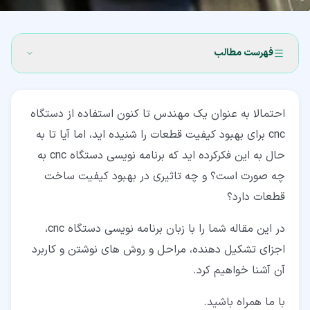
فهرست مطالب
۱‏- برنامه نویسی دستگاه CNC چیست؟
احتمالا به عنوان یک مهندس تا کنون استفاده از دستگاه
۲‏- روش های نوشتن برنامه نویسی دستگاه CNC
cnc برای بهبود کیفیت قطعات را شنیده اید، اما آیا تا به
۲‏-‏۱‏- برنامه نویسی به صورت دستی
حال به این فکرکرده اید که برنامه نویسی دستگاه cnc به
چه صورت است؟ و چه تاثیری در بهبود کیفیت ساخت
۲‏-‏۲‏- برنامه نویسی با سیستم های طراحی
قطعات دارد؟
۳‏- مراحل نوشتن برنامه نویسی دستگاه CNC
در این مقاله شما را با زبان برنامه نویسی دستگاه cnc،
۴‏- اجزای تشکیل دهنده برنامه نویسی دستگاه CNC
اجزای تشکیل دهنده، مراحل و روش های نوشتن و کاربرد
۴‏-‏۱‏- نام برنامه
آن آشنا خواهیم کرد.
۴‏-‏۲‏- انتهای برنامه
با ما همراه باشید.