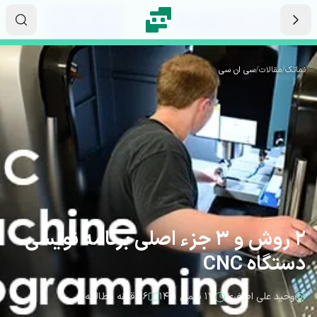
رش به محتوای اصلی
۱۵
۴۸
۳۸
ثانیه
دقیقه
ساعت
نماتک
/
مقالات
/
سی ان سی
2 روش و 3 جزء اصلی برنامه نویسی
دستگاه CNC
وحید علی اصغری
۱۷ بهمن ۱۴۰۱
۶ دقیقه مطالعه