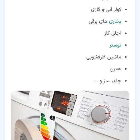
کولر آبی و گازی
بخاری
های برقی
اجاق گاز
توستر
ماشین ظرفشویی
همزن
چای ساز و …