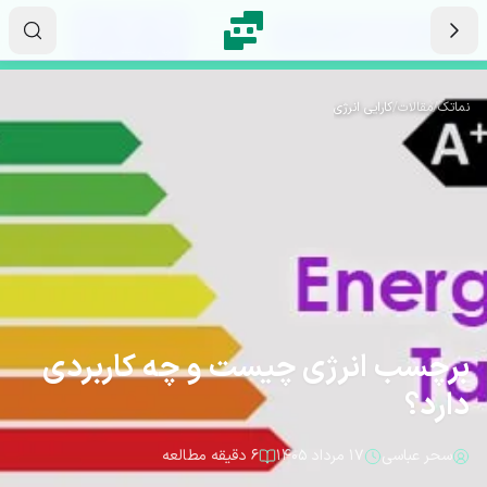
رش به محتوای اصلی
۰۸
۵۲
۳۲
ثانیه
دقیقه
ساعت
نماتک
/
مقالات
/
کارایی انرژی
برچسب انرژی چیست و چه کاربردی
دارد؟
سحر عباسی
۱۷ مرداد ۱۴۰۵
۶ دقیقه مطالعه