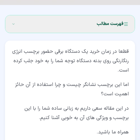
فهرست مطالب
۱‏- برچسب انرژی چیست؟
قطعا در زمان خرید یک دستگاه برقی حضور برچسب انرژی
۱‏-‏۱‏- برچسب انرژی چند رنگ دارد؟
رنگارنگی روی بدنه دستگاه توجه شما را به خود جلب کرده
۲‏- تگ انرژی بر روی چه محصولاتی و در چه شرایطی نصب می
است.
شود؟
اما این برچسب نشانگر چیست و چرا استفاده از آن حائز
۳‏- اهمیت توجه به برچسب انرژی
اهمیت است؟
۴‏- بخش های اصلی روی عکس برچسب انرژی
در این مقاله سعی داریم به زبانی ساده شما را با این
۵‏- فواید استفاده از برچسب انرژی
برچسب و ویژگی های آن به خوبی آشنا کنیم.
۶‏- سخن پایانی
همراه ما باشید.