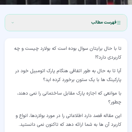
فهرست مطالب
۱‏- بولارد چیست؟
تا با حال برایتان سوال بوده است که بولارد چیست و چه
۲‏- انواع بولارد
کاربردی دارد؟!
۲‏-‏۱‏- بولارد ثابت
آیا تا به حال به طور اتفاقی هنگام پارک اتومبیل خود در
۲‏-‏۲‏- بولارد اتوماتیک
پارکینگ ها با یک ستون برخورد کرده اید؟
۲‏-‏۳‏- بولارد تزیینی
با موانعی که اجازه پارک مقابل ساختمانی را نمی دهند،
۲‏-‏۴‏- بولارد روشنایی
چطور؟
۲‏-‏۵‏- بولارد دستی
این مقاله قصد دارد اطلاعاتی را در مورد بولاردها، انواع و
۲‏-‏۶‏- بولارد با قابلیت جا به جایی
کاربرد آن ها به شما ارائه دهد که تاکنون نمی دانستید.