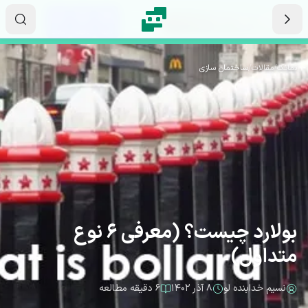
رش به محتوای اصلی
۰۶
۲۹
۴۸
ثانیه
دقیقه
ساعت
نماتک
/
مقالات
/
ساختمان سازی
بولارد چیست؟ (معرفی 6 نوع
متداول)
نسیم خدابنده لو
۸ آذر ۱۴۰۲
۶ دقیقه مطالعه