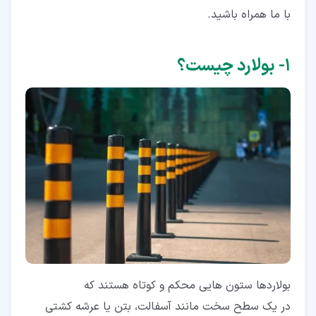
۳‏- کاربرد بولارد چیست؟
با ما همراه باشید.
۴‏- کلام آخر
۱‏- بولارد چیست؟
بولاردها ستون هایی محکم و کوتاه هستند که
در یک سطح سخت مانند آسفالت، بتن یا عرشه کشتی