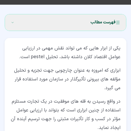
فهرست مطالب
۱‏- تحلیل pestel چیست؟ (PESTEL Analysis)
یکی از ابزار هایی که می تواند نقش مهمی در ارزیابی
۱‏-‏۱‏- عوامل سیاسی (Political Factors)
عوامل اقتصاد کلان داشته باشد، تحلیل pestel است.
۱‏-‏۲‏- عوامل اقتصادی (Economic Factors)
ابزاری که امروزه به عنوان چارچوبی جهت تجزیه و تحلیل
۱‏-‏۳‏- عوامل اجتماعی (Social Factors)
مؤلفه های بیرونی تأثیرگذار در سازمان مورد استفاده قرار
می گیرد.
۱‏-‏۴‏- عوامل فنی (Technological Factors) موثر بر تحلیل
pestel
در واقع رسیدن به قله های موفقیت در یک تجارت مستلزم
۱‏-‏۵‏- فاکتورهای زیست محیطی (Environmental Factors)
استفاده از چنین ابزاری است که بتواند با ارزیابی عوامل
۱‏-‏۶‏- تاثیر عوامل قانونی (Legal Factors) بر تحلیل pestel
مؤثر در کسب و کار تأثیرات مثبتی را جهت ترسیم آینده آن
ایجاد نماید.
۲‏- مزایا و معایب تحلیل PESTEL