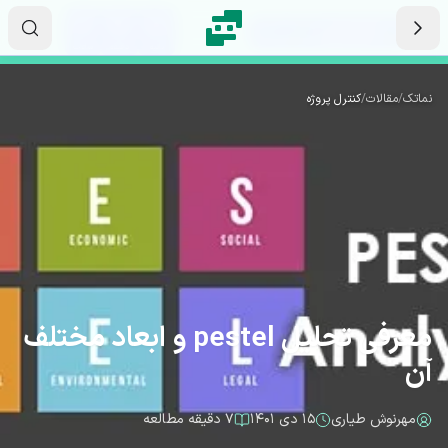
رش به محتوای اصلی
۱۴
۴۸
۵۶
ثانیه
دقیقه
ساعت
نماتک
/
مقالات
/
کنترل پروژه
معرفی تحلیل pestel و ابعاد مختلف
آن
مهرنوش طیاری
۱۵ دی ۱۴۰۱
۷ دقیقه مطالعه