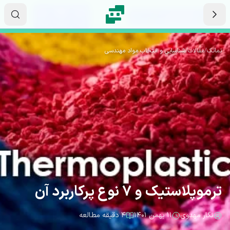
رش به محتوای اصلی
۰۸
۴۴
۳۱
ثانیه
دقیقه
ساعت
نماتک
/
مقالات
/
شناسایی و انتخاب مواد مهندسی
ترموپلاستیک و 7 نوع پرکاربرد آن
نگار مهدوی
۱۱ بهمن ۱۴۰۱
۴ دقیقه مطالعه