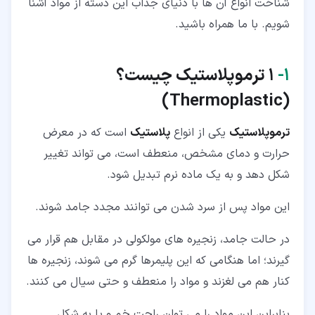
شناخت انواع آن ها با دنیای جذاب این دسته از مواد آشنا
۳‏-‏۶‏- پلی وینیل کلراید
شویم. با ما همراه باشید.
۳‏-‏۷‏- تفلون
۱‏- ‎
1 ترموپلاستیک چیست؟
)
Thermoplastic
(
ترموپلاستیک
یکی از انواع
پلاستیک
است که در معرض
حرارت و دمای مشخص، منعطف است، می تواند تغییر
شکل دهد و به یک ماده نرم تبدیل شود.
این مواد پس از سرد شدن می توانند مجدد جامد شوند.
در حالت جامد، زنجیره های مولکولی در مقابل هم قرار می
گیرند؛ اما هنگامی که این پلیمرها گرم می شوند، زنجیره ها
کنار هم می لغزند و مواد را منعطف و حتی سیال می کنند.
بنابراین این مواد را می توان راحت خم و یا به شکل