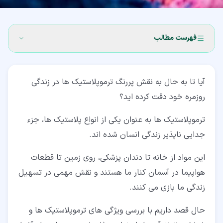
فهرست مطالب
۱‏- ‎1 ترموپلاستیک چیست؟ (Thermoplastic)
آیا تا به حال به نقش پررنگ ترموپلاستیک ها در زندگی
۲‏- ‎‎2 ویژگی های ترموپلاستیک ها
روزمره خود دقت کرده اید؟
۳‏- انواع ترموپلاستیک
ترموپلاستیک ها به عنوان یکی از انواع پلاستیک ها، جزء
۳‏-‏۱‏- ترموپلاستیک اکریلیک
جدایی ناپذیر زندگی انسان شده اند.
۳‏-‏۲‏- نایلون، یک ترموپلاستیک پر کاربرد
این مواد از خانه تا دندان پزشکی، روی زمین تا قطعات
۳‏-‏۳‏- پلی اتیلن
هواپیما در آسمان کنار ما هستند و نقش مهمی در تسهیل
زندگی ما بازی می کنند.
۳‏-‏۴‏- پلی پروپیلن
۳‏-‏۵‏- پلی استایرن
حال قصد داریم با بررسی ویژگی های ترموپلاستیک ها و