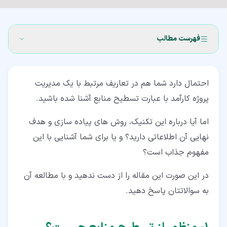
فهرست مطالب
۱‏- منظور از تسطیح منابع چیست؟
احتمال دارد شما هم در تعاریف مرتبط با یک مدیریت
۲‏- عناصر متفاوت در تسطیح منابع
پروژه کارآمد با عبارت تسطیح منابع آشنا شده باشید.
۳‏- شکل و فرم تسطیح منابع در سازمان
اما آیا درباره این تکنیک، روش های پیاده سازی و هدف
۳‏-‏۱‏- وظایف سازمانی
نهایی آن اطلاعاتی دارید؟ و یا برای شما آشنایی با این
۳‏-‏۲‏- وابسته بودن وظایف
مفهوم جذاب است؟
۴‏- اجرای تکنیک های کاربردی در تسطیح منابع
در این صورت این مقاله را از دست ندهید و با مطالعه آن
به سوالاتتان پاسخ دهید.
۵‏- هدف تسطیح منابع چیست؟