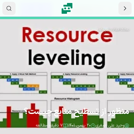
رش به محتوای اصلی
۲۳
۱۸
۵۱
ثانیه
دقیقه
ساعت
نماتک
/
مقالات
/
پریماورا
منظور از تسطیح منابع چیست؟
وحید علی اصغری
۲۰ بهمن ۱۴۰۱
۷ دقیقه مطالعه