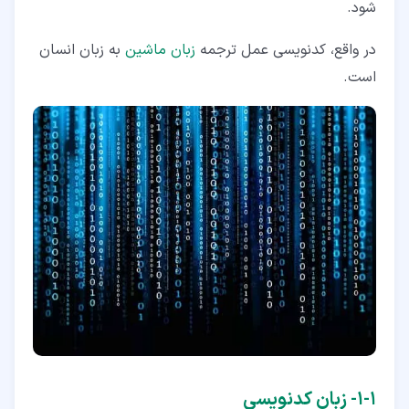
شود.
در واقع، کدنویسی عمل ترجمه
زبان ماشین
به زبان انسان
است.
۱‏-‏۱‏- زبان کدنویسی