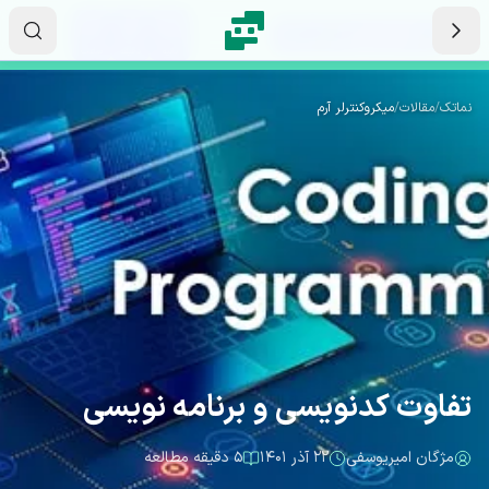
رش به محتوای اصلی
۱۶
۰۲
۳۷
ثانیه
دقیقه
ساعت
نماتک
/
مقالات
/
میکروکنترلر آرم
تفاوت کدنویسی و برنامه نویسی
مژگان امیریوسفی
۲۲ آذر ۱۴۰۱
۵ دقیقه مطالعه