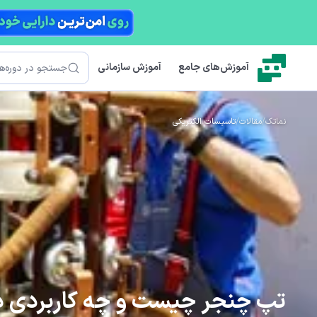
رش به محتوای اصلی
جستجو
آموزش‌های جامع
آموزش سازمانی
نماتک
/
مقالات
/
تاسیسات الکتریکی
تپ چنجر چیست و چه کاربردی د