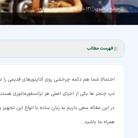
حانیه برمایون
۱۳ دی ۱۴۰۱
۵ دقیقه مطالعه
فهرست مطالب
۱‏- تپ چنجر چیست؟ (Tap Changer)
احتمالا شما هم دکمه چرخشی روی آداپتورهای قدیمی را دی
۲‏- انواع تپ چنجر
۳‏- حفاظت عایقی در لغزانه ترانسفرماتور
تپ چنجر ها یکی از اجزای اصلی هر ترانسفورماتوری هستند
۴‏- عملکرد تپ چنجر
در این مقاله سعی داریم به زبان ساده با انواع این تجهیز 
۵‏- نیروی محرکه تپ چنجر
همراه ما باشید.
۶‏- سرسیم بندی تپ چنجر