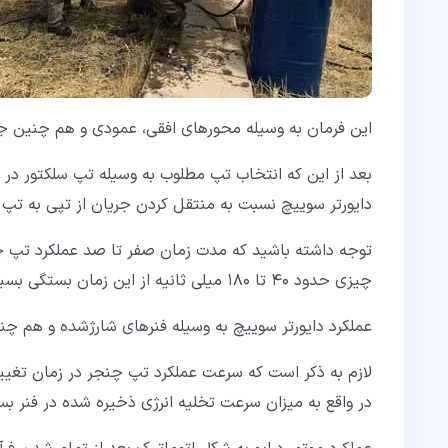
این فرمان به وسیله محورهای افقی، عمودی و هم چنین جع
بعد از این که انتخاب تپ مطلوب به وسیله تپ سلکتور در ش
دایورتر سوییچ نسبت به منتقل کردن جریان از تپی به تپ
توجه داشته باشید که مدت زمان صفر تا صد عملکرد تپ چنجر از 3 الی 6 ث
چیزی حدود 40 تا 180 میلی ثانیه از این زمان بستگی بسیار زیادی به نوع تپ چنجر و هم چنین شرکت تولیدکننده آن دارد.
عملکرد دایورتر سوییچ به وسیله فنرهای شارژشده و هم چنی
لازم به ذکر است که سرعت عملکرد تپ چنجر در زمان تغییر
در واقع به میزان سرعت تخلیه انرژی ذخیره شده در فنر بس