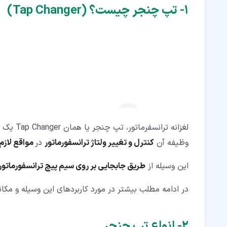
۷‏- سخن پایانی
۱‏- تپ چنجر چیست؟ (Tap Changer)
لغزانه ترانسفرماتور، تپ چنجر یا همان Tap Changer یک مکانیسم در ترانسفورماتور است که
وظیفه آن
کنترل و تغییر ولتاژ ترانسفورماتور
در
مواقع لازم
این وسیله از
طریق جابجایی بر روی سیم پیچ ترانسفورماتور
در ادامه مطلب بیشتر در مورد کاربردهای این وسیله و مک
۲‏- انواع تپ چنجر