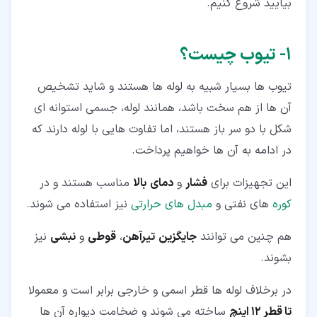
بیایید شروع کنیم.
۵‏-‏۱‏- تیوب مسی (Copper Tube)
۵‏-‏۲‏- تیوب آلومینیومی (Aluminum Tube)
۱‏- تیوب چیست؟
۵‏-‏۳‏- تیوب فولادی (Steel Tube)
تیوب ها بسیار شبیه به لوله ها هستند و شاید تشخیص
۵‏-‏۴‏- تیوب پلاستیکی (Plastic Tube)
آن ها از هم سخت باشد، همانند لوله، جسمی استوانه ای
شکل با دو سر باز هستند، اما تفاوت هایی با لوله دارند که
در ادامه به آن ها خواهیم پرداخت.
این تجهیزات برای
فشار
و
دمای
بالا
مناسب هستند و در
کوره
های نفتی و
مبدل های حرارتی
نیز استفاده می شوند.
هم چنین می توانند
جایگزین
تیرآهن
،
قوطی
و
نبشی
نیز
بشوند.
در برخلاف لوله ها قطر اسمی و خارجی برابر است و معمولا
تا قطر 12 اینچ
ساخته می شوند و ضخامت دیواره آن ها