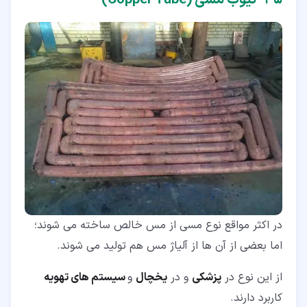
۵‏-‏۱‏- تیوب مسی (Copper Tube)
در اکثر مواقع نوع مسی از مس خالص ساخته می شوند؛
اما بعضی از آن ها از آلیاژ مس هم تولید می شوند.
از این نوع در
پزشکی
و در
یخچال
و
سیستم های تهویه
کاربرد دارند.