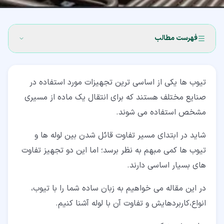
فهرست مطالب
۱‏- تیوب چیست؟
تیوب ها یکی از اساسی ترین تجهیزات مورد استفاده در
۲‏- تفاوت لوله و تیوب
صنایع مختلف هستند که برای انتقال یک ماده از مسیری
۳‏- مزایای استفاده از tube
مشخص استفاده می شوند.
۴‏- دسته بندی براساس کاربرد
شاید در ابتدای مسیر تفاوت قائل شدن بین لوله ها و
۴‏-‏۱‏- تیوب سازه (Structural Tube)
تیوب ها کمی مبهم به نظر برسد؛ اما این دو تجهیز تفاوت
های بسیار اساسی دارند.
۴‏-‏۲‏- تیوب مکانیکی (Mechanical Tube)
در این مقاله می خواهیم به زبان ساده شما را با تیوب،
۴‏-‏۳‏- تیوب فشار (Pressure Tube)
انواع،کاربردهایش و تفاوت آن با لوله آشنا کنیم.
۵‏- دسته بندی بر اساس جنس