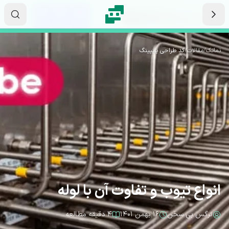
رش به محتوای اصلی
۲۳
۴۹
۵۲
ثانیه
دقیقه
ساعت
نماتک
/
مقالات
/
کد طراحی پایپینگ
انواع تیوب و تفاوت آن با لوله
نرگس بی سخن
۱۶ بهمن ۱۴۰۱
۴ دقیقه مطالعه