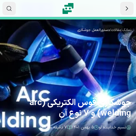
رش به محتوای اصلی
۰۱
۴۱
۴۳
ثانیه
دقیقه
ساعت
نماتک
/
مقالات
/
دستورالعمل جوشکاری
جوشکاری قوس الکتریکی (arc
welding) و 7 نوع آن
نسیم خدابنده لو
۵ بهمن ۱۴۰۱
۷ دقیقه مطالعه