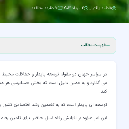
فاطمه یافتیان
۲ مرداد ۱۴۰۳
۷ دقیقه مطالعه
فهرست مطالب
۱‏- حسابداری سبز چیست؟ (Green Accounting)
در سراسر جهان دو مقوله توسعه پایدار و حفاظت محیط زی
۲‏- تاریخچه Green Accounting
می گذارد و به همین دلیل است که بخش حسابرسی هر مجمو
۳‏- تعریف حسابداری زیست بوم ها
کند.
۴‏- حسابداری مالی چیست؟
توسعه ای پایدار است که به تضمین رشد اقتصادی کشور ب
۵‏- مزایای استفاده از اطلاعات حسابداری سبز در حسابداری مالی
این امر علاوه بر افزایش رفاه نسل حاضر، برای تامین رفاه ن
۶‏- کاربرد حسابداری سبز چیست؟