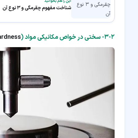
این را هم بخوانید
شناخت مفهوم چقرمگی و 3 نوع آن
۲‏-‏۳‏- سختی در خواص مکانیکی مواد (
ardness