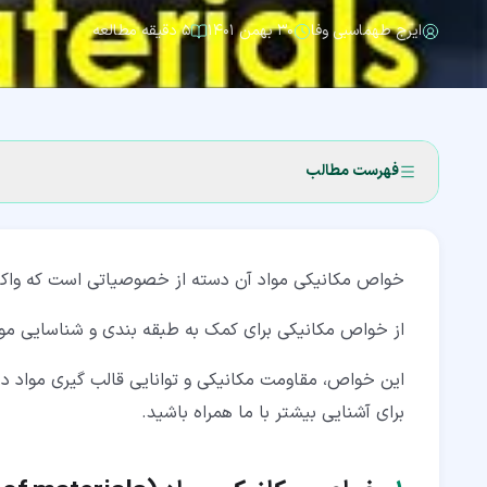
ایرج طهماسبی وفا
۳۰ بهمن ۱۴۰۱
۵ دقیقه مطالعه
فهرست مطالب
۱‏- خواص مکانیکی مواد (Mechanical properties of materials)
خواص مکانیکی مواد آن دسته از خصوصیاتی است که واکنش 
۲‏- معرفی چند خواص معمول مکانیکی مواد
۲‏-‏۱‏- استحکام در خواص مکانیکی مواد (Strength)
از خواص مکانیکی برای کمک به طبقه بندی و شناسایی موا
۲‏-‏۲‏- 2-2 چقرمگی (Toughness)
این خواص، مقاومت مکانیکی و توانایی قالب گیری مواد در
برای آشنایی بیشتر با ما همراه باشید.
۲‏-‏۳‏- سختی در خواص مکانیکی مواد (Hardness)
۲‏-‏۴‏- سختی پذیری (Hardenability)