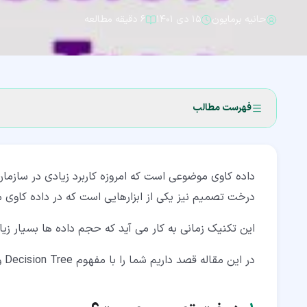
حانیه برمایون
۱۵ دی ۱۴۰۱
۶ دقیقه مطالعه
فهرست مطالب
۱‏- درخت تصمیم چیست؟
داده کاوی موضوعی است که امروزه کاربرد زیادی در سازما
۲‏- کاربرد درخت تصمیم
درخت تصمیم نیز یکی از ابزارهایی است که در داده کاوی مو
۳‏- اجزای اصلی درخت تصمیم
این تکنیک زمانی به کار می آید که حجم داده ها بسیار زی
۴‏- اندازه Decision Tree
در این مقاله قصد داریم شما را با مفهوم Decision Tree و کاربرد آن آشنا کنیم. با ما همراه باشید.
۵‏- هرس کردن Decision Tree
۶‏- مزایای درخت تصمیم