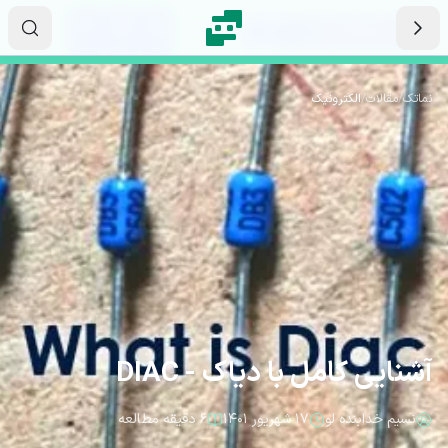
رش به محتوای اصلی
۰۷
۵۹
۱۴
ثانیه
دقیقه
ساعت
نماتک
/
مقالات
/
الکترونیک
آشنایی کامل با دیاک - DIAC
نسیم خدابنده لو
۱۷ شهریور ۱۴۰۱
۶ دقیقه مطالعه