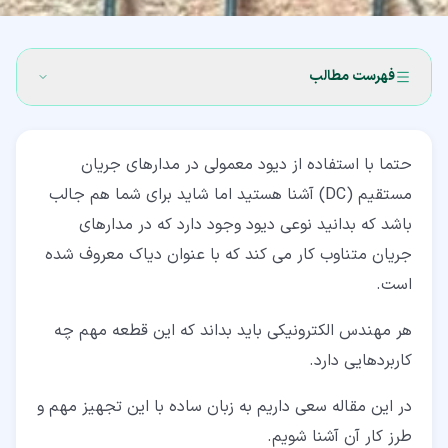
فهرست مطالب
۱‏- دیاک چیست؟
حتما با استفاده از دیود معمولی در مدارهای جریان
۲‏- طرز کار دیاک
مستقیم (DC) آشنا هستید اما شاید برای شما هم جالب
۳‏- کاربردهای دیاک
باشد که بدانید نوعی دیود وجود دارد که در مدارهای
جریان متناوب کار می کند که با عنوان دیاک معروف شده
۴‏- اجزای تشکیل دهنده دیاک
است.
۵‏- مزایای استفاده
هر مهندس الکترونیکی باید بداند که این قطعه مهم چه
۶‏- نتیجه گیری
کاربردهایی دارد.
در این مقاله سعی داریم به زبان ساده با این تجهیز مهم و
طرز کار آن آشنا شویم.