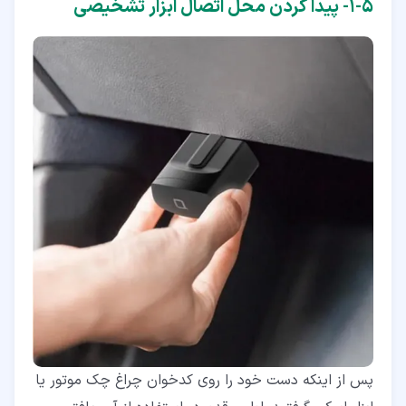
۵‏-‏۱‏- پیدا کردن محل اتصال ابزار تشخیصی
پس از اینکه دست خود را روی کد‌خوان چراغ چک موتور یا