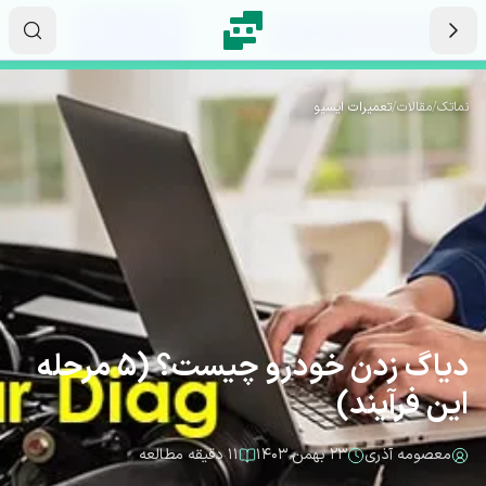
رش به محتوای اصلی
۱۵
۰۰
۱۵
ثانیه
دقیقه
ساعت
نماتک
/
مقالات
/
تعمیرات ایسیو
دیاگ زدن خودرو چیست؟ (5 مرحله
این فرآیند)
معصومه آذری
۲۳ بهمن ۱۴۰۳
۱۱ دقیقه مطالعه