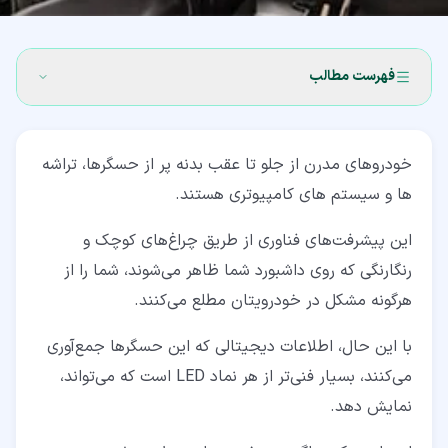
فهرست مطالب
۱‏- دیاگ زدن خودرو چیست؟
خودروهای مدرن از جلو تا عقب بدنه پر از حسگرها، تراشه
۲‏- قطعات تست شده در دیاگ زدن خودرو
ها و سیستم های کامپیوتری هستند.
۳‏- لزوم انجام دیاگ زدن خودرو
این پیشرفت‌های فناوری از طریق چراغ‌های کوچک و
۴‏- دستگاه دیاگ زدن خودرو
رنگارنگی که روی داشبورد شما ظاهر می‌شوند، شما را از
۵‏- مراحل دیاگ زدن خودرو
هرگونه مشکل در خودرویتان مطلع می‌کنند.
۵‏-‏۱‏- پیدا کردن محل اتصال ابزار تشخیصی
با این حال، اطلاعات دیجیتالی که این حسگرها جمع‌آوری
می‌کنند، بسیار فنی‌تر از هر نماد LED است که می‌تواند،
۵‏-‏۲‏- استفاده از کد‌خوان چراغ چک موتور
نمایش دهد.
۵‏-‏۳‏- تفسیر کدهای چراغ چک موتور