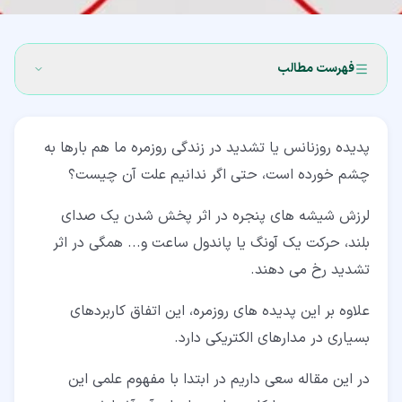
فهرست مطالب
۱‏- 1 تعریف رزونانس (Resonance)
پدیده روزنانس یا تشدید در زندگی روزمره ما هم بارها به
۱‏-‏۱‏- 1-1 آونگ های بارتون
چشم خورده است، حتی اگر ندانیم علت آن چیست؟
۲‏- 2 رزونانس در مدارات الکتریکی
لرزش شیشه های پنجره در اثر پخش شدن یک صدای
۲‏-‏۱‏- 1-2 پیش نیاز مفاهیم اولیه روزنانس
بلند، حرکت یک آونگ یا پاندول ساعت و... همگی در اثر
۳‏- 3 مدار تشدید موازی
تشدید رخ می دهند.
۴‏- 4 مدار تشدید سری
علاوه بر این پدیده های روزمره، این اتفاق کاربردهای
بسیاری در مدارهای الکتریکی دارد.
در این مقاله سعی داریم در ابتدا با مفهوم علمی این