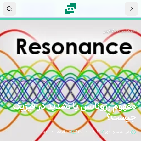
رش به محتوای اصلی
۱۴
۴۰
۵۵
ثانیه
دقیقه
ساعت
نماتک
/
مقالات
/
آباکوس
مفهوم رزونانس یا تشدید در فیزیک
چیست؟
نفیسه سجادی
۳ خرداد ۱۴۰۱
۵ دقیقه مطالعه