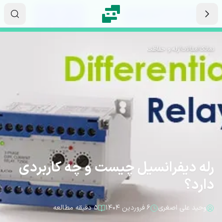
رش به محتوای اصلی
۰۸
۵۲
۱۸
ثانیه
دقیقه
ساعت
نماتک
/
مقالات
/
رله و حفاظت
رله دیفرانسیل چیست و چه کاربردی
دارد؟
وحید علی اصغری
۶ فروردین ۱۴۰۴
۵ دقیقه مطالعه