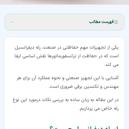
فهرست مطالب
۱‏- رله دیفرانسیل چیست؟
یکی از تجهیزات مهم حفاظتی در صنعت، رله دیفرانسیل
۲‏- دلیل بهره گیری از حفاظت دیفرانسیل
است که در حفاظت از ترانسفورماتورها نقش اساسی ایفا
۳‏- هارمونیک گیر
می کند.
۴‏- ایجاد پایداری در رله ها
آشنایی با این تجهیز صنعتی و نحوه عملکرد آن برای هر
۵‏- انواع رله های دیفرانسیل
مهندس و تکنسین برقی ضروری است.
۶‏- رله حفاظت دیفرانسیل
در این مقاله به زبان ساده به بررسی نکات درمورد این نوع
رله خاص می پردازیم.