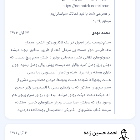
موفق باشید
محمد مهدی
۲۷ آبان ۱۴۰۳
سلام.دوست عزیز اصول کار یک الکتروموتور القایی .میدان
مغناطیسی دوار هست.این میدان فقط از طریق استاتور ایجاد میشه
.درموتورهای القایی قفس سنجابی روتور داخلش سیم پیچ نیست که
بهش برق وصل کنید وقرار هم نیست بهش برقی وصل بشود چون
دارای هسته ورقه ورقه شده ورادهای آلمینیومی ویا مسی
هست.روتورالقا شونده هست وتوسط میدان مغناطیسی ناشی از
سیم پیچهای استاتور که به رادهای مسی یا آلمینیومی رتور جریان
القا میکنه باعث حرکت روتور میشه.البته نوع روتور سیم پیچی هم
وجود داره که بحثش جدا هست وبرای منظورهای خاصی استفاده
میشه .کتاب ماشینهای الکتریکی acهنرستان رومطالعه بفرمایید
احمد حسین زاده
۳ آبان ۱۴۰۱