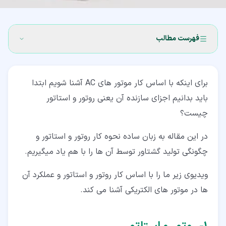
فهرست مطالب
۱‏- روتور و استاتور
برای اینکه با اساس کار موتور های AC آشنا شویم ابتدا
۲‏-
باید بدانیم اجزای سازنده آن یعنی روتور و استاتور
۳‏- استاتور چیست؟
چیست؟
۴‏- روتور چیست؟
در این مقاله به زبان ساده نحوه کار روتور و استاتور و
۵‏- اساس کار روتور و استاتور
چگونگی تولید گشتاور توسط آن ها را با هم یاد میگیریم.
۶‏- گشتاور شکست چیست؟
ویدیوی زیر ما را با اساس کار روتور و استاتور و عملکرد آن
ها در موتور های الکتریکی آشنا می کند.
۷‏- انواع گشتاور
۸‏- دسته بندی موتورها بر اساس گشتاور