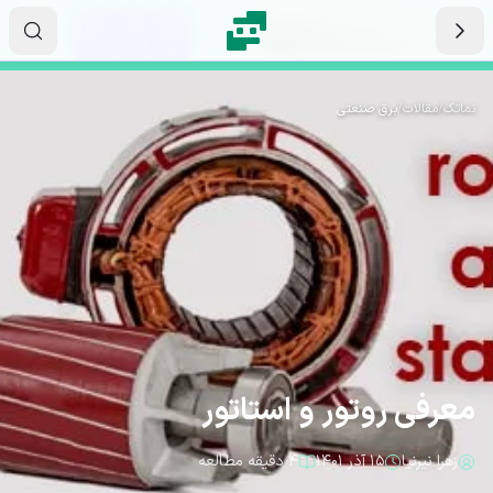
رش به محتوای اصلی
۰۷
۰۲
۵۱
ثانیه
دقیقه
ساعت
نماتک
/
مقالات
/
برق صنعتی
معرفی روتور و استاتور
زهرا نیرنیا
۱۵ آذر ۱۴۰۱
۴ دقیقه مطالعه