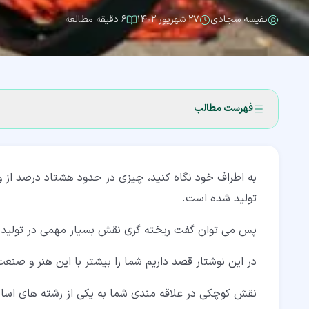
نفیسه سجادی
۲۷ شهریور ۱۴۰۲
۶ دقیقه مطالعه
فهرست مطالب
۱‏- آشنایی با انواع روش های ریخته گری
به اطراف خود نگاه کنید، چیزی در حدود هشتاد درصد از 
۲‏- تاریخچه ریخته گری
تولید شده است.
۳‏- تعریف ریخته گری
پس می توان گفت ریخته گری نقش بسیار مهمی در تولید 
۳‏-‏۱‏- فرآیند ریخته گری
در این نوشتار قصد داریم شما را بیشتر با این هنر و صنع
۴‏- روش های ریخته گری
۴‏-‏۱‏- ریخته گری تحت فشار (دایکست) سریع ترین نوع از روش های ریخته گری
نقش کوچکی در علاقه مندی شما به یکی از رشته های اساس