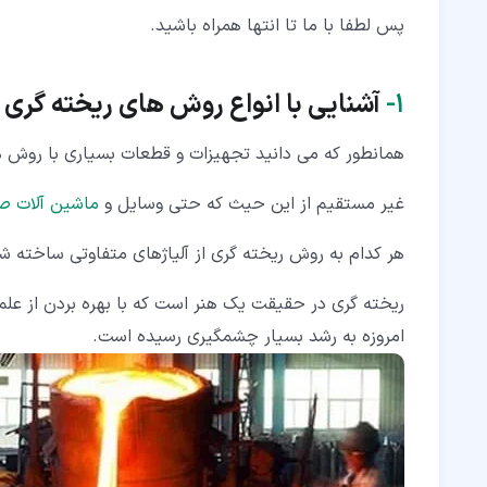
۴‏-‏۲‏- ریخته گری با قالب ماسه ای (Sand casting)
پس لطفا با ما تا انتها همراه باشید.
۴‏-‏۳‏- ریخته گری دقیق (Investment Casting)
۱‏-
آشنایی با انواع روش های ریخته گری
۴‏-‏۴‏- ریخته گری در قالب گچی (Plaster mold casting)
۴‏-‏۵‏- ریخته گری ثقلی (ریژه) از انواع روش های ریخته گری صنعتی
همانطور که می دانید تجهیزات و قطعات بسیاری با روش 
غیر مستقیم از این حیث که حتی وسایل و
ماشین آلات ص
هر کدام به روش ریخته گری از آلیاژهای متفاوتی ساخته شد
ریخته گری در حقیقت یک هنر است که با بهره بردن از ع
امروزه به رشد بسیار چشمگیری رسیده است.