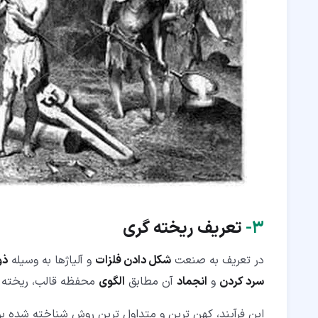
۳‏-
تعریف ریخته گری
در تعریف به صنعت
شکل دادن فلزات
و آلیاژها به وسیله
ذو
سرد کردن
و
انجماد
آن مطابق
الگوی
محفظه قالب، ریخته 
این فرآیند، کهن ترین و متداول ترین روش شناخته شده بر