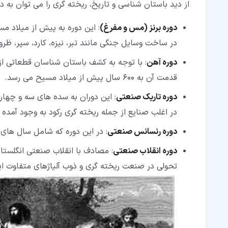
از دید باستان شناسی و تاریخ، ریخته گری را می توان به د
دوره برنز (مس و مفرغ)
: این دوره به پیش از میلاد مس
در ساخت وسایل جنگی مانند تبر، نیزه، کارد، سپر، ظرو
دوره آهن
: با توجه به کشف باستان شناسان قطعاتی 
قدمت آن به 600 سال پیش از میلاد مسیح می رسد.
دوره تاریک صنعتی
: این دوران به سده های سه و چهار 
در اغلب صنایع از جمله ریخته گری رکود به وجود آمده ب
دوره رنسانس صنعتی
: در این دوره که شامل سال های 1500 تا 1700 میلادی می شود صنعت توپ ریزی شکل گرفت
دوره انقلاب صنعتی
: مصادف با انقلاب صنعتی انگلستان در سال 1750 توانست کک را جایگز
تحولی در صنعت ریخته گری و ذوب آلیاژهای متفاوت ای