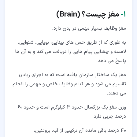
۴‏-‏۵‏- غده هیپوفیز در ساختار مغز (Pituitary Gland)
۱‏-
مغز چیست؟ (
Brain
)
۴‏-‏۶‏- تالاموس (Thalamus)
۴‏-‏۷‏- هیپوکامپ (Hippocampus)
مغز وظایف بسیار مهمی در بدن دارد.
۵‏- عملکرد ساختار مغز
به طوری که از طریق حس های بینایی، بویایی، شنوایی،
لامسه و چشایی پیام هایی را دریافت می کند و به آن ها
پاسخ می دهد.
مغز یک ساختار سازمان یافته است که به اجزای زیادی
تقسیم می شود و هر کدام وظایف خاص و مهمی را انجام
می دهند.
وزن مغز یک بزرگسال حدود 3 کیلوگرم است و حدود 60
درصد چربی دارد.
40 درصد باقی مانده آن ترکیبی از آب، پروتئین،