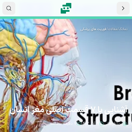
رش به محتوای اصلی
۱۲
۳۴
۳۵
ثانیه
دقیقه
ساعت
نماتک
/
مقالات
/
فوریت های پزشکی
آشنایی با 7 قسمت اصلی مغز انسان
پریا فراهانی
۸ آذر ۱۴۰۲
۷ دقیقه مطالعه