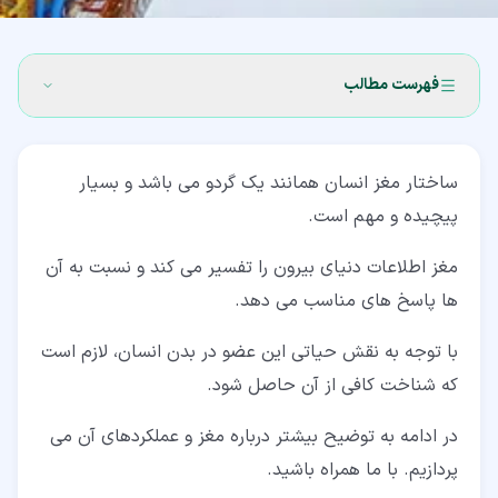
فهرست مطالب
۱‏- مغز چیست؟ (Brain)
ساختار مغز انسان همانند یک گردو می باشد و بسیار
۲‏- نیمکره های ساختار مغز
پیچیده و مهم است.
۳‏- لوب های مغز
مغز اطلاعات دنیای بیرون را تفسیر می کند و نسبت به آن
۴‏- ساختار مغز (Brain Structure)
ها پاسخ های مناسب می دهد.
۴‏-‏۱‏- قشر مغز (Cerebral Cortex)
با توجه به نقش حیاتی این عضو در بدن انسان، لازم است
۴‏-‏۲‏- ساقه مغز (Brain Stem)
که شناخت کافی از آن حاصل شود.
۴‏-‏۳‏- مخچه در ساختار مغز (Cerebellum)
در ادامه به توضیح بیشتر درباره مغز و عملکردهای آن می
۴‏-‏۴‏- هیپوتالاموس (Hypothalamus)
پردازیم. با ما همراه باشید.