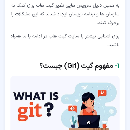
به همین دلیل سرویس هایی نظیر گیت هاب برای کمک به
۳‏-‏۵‏- مشارکت آسان (Easy Participation)
سازمان ها و برنامه نویسان ایجاد شدند که این مشکلات را
۳‏-‏۶‏- منظور از گزارش تغییرات در سایت گیت هاب چیست؟
برطرف کنند.
(Changelogs)
۳‏-‏۷‏- GitHub فقط برای توسعه دهندگان نیست
برای آشنایی بیشتر با سایت گیت هاب در ادامه با ما همراه
باشید.
۴‏- استفاده از سایت گیت هاب
۱‏-
مفهوم گیت (Git) چیست؟