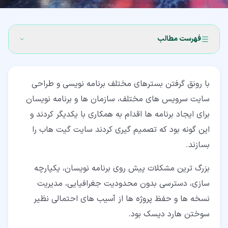
فهرست مطالب
۱‏- مفهوم گیت (Git) چیست؟
با رونق گرفتن بسترهای مختلف برنامه نویسی و طراحی
۲‏- سایت گیت هاب چیست؟
سایت سرویس های مختلف، سازمان ها و برنامه نویسان
۳‏- ویژگی های گیت هاب چیست؟
برای ایجاد برنامه ها اقدام به همکاری با یکدیگر کردند و
این گونه بود که تصمیم گیری کردند سایت گیت هاب را
۳‏-‏۱‏- مخزن (Repository)
بسازند.
۳‏-‏۲‏- منظور از انشعاب یک مخزن در گیت هاب چیست؟
(Forking a Repo)
بزرگ ترین مشکلات پیش روی برنامه نویسان، یکپارچه
سازی، دسترسی بدون محدودیت جغرافیایی، مدیریت
۳‏-‏۳‏- ارسال درخواست بازبینی به توسعه دهندگان اصلی
(Pull Requests)
نسخه ها و حفظ پروژه ها از آسیب های احتمالی نظیر
سوختن هارد دیسک بود.
۳‏-‏۴‏- شبکه اجتماعی (Social Networking)