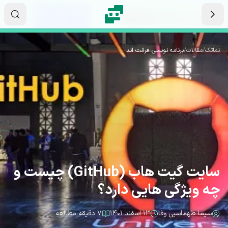
رش به محتوای اصلی
۰۷
۳۱
۳۳
ثانیه
دقیقه
ساعت
نماتک
/
مقالات
/
برنامه نویسی فرانت اند
سایت گیت هاب (GitHub) چیست و
چه ویژگی هایی دارد؟
سیما طهماسبی وفا
۱۳ اسفند ۱۴۰۱
۷ دقیقه مطالعه