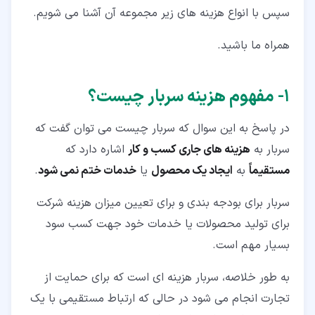
۳‏-‏۳‏- تاسیسات
سپس با انواع هزینه های زیر مجموعه آن آشنا می شویم.
۳‏-‏۴‏- بیمه
همراه ما باشید.
۳‏-‏۵‏- فروش و بازاریابی
۱‏- مفهوم هزینه سربار چیست؟
۳‏-‏۶‏- تعمیر و نگهداری وسایل نقلیه موتوری و ماشین آلات
در پاسخ به این سوال که سربار چیست می توان گفت که
سربار به
هزینه های جاری کسب و کار
اشاره دارد که
مستقیماً
به
ایجاد یک محصول
یا
خدمات ختم نمی شود
.
سربار برای بودجه بندی و برای تعیین میزان هزینه شرکت
برای تولید محصولات یا خدمات خود جهت کسب سود
بسیار مهم است.
به طور خلاصه، سربار هزینه ای است که برای حمایت از
تجارت انجام می شود در حالی که ارتباط مستقیمی با یک