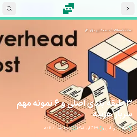
رش به محتوای اصلی
۱۵
۳۲
۵۸
ثانیه
دقیقه
ساعت
نماتک
/
مقالات
/
حسابداری بازار کار
3 طبقه بندی اصلی و 6 نمونه مهم
سربار هزینه
حانیه برمایون
۲۹ آبان ۱۴۰۱
۷ دقیقه مطالعه