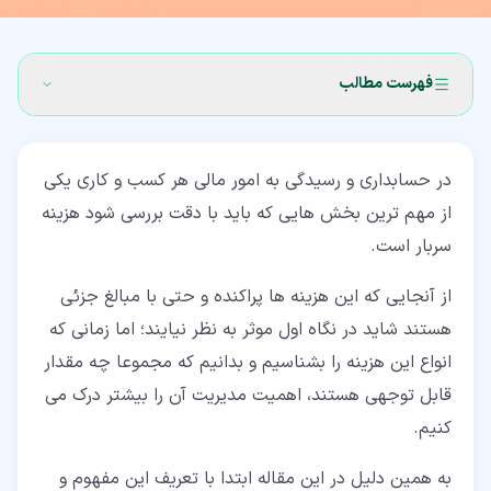
فهرست مطالب
۱‏- مفهوم هزینه سربار چیست؟
در حسابداری و رسیدگی به امور مالی هر کسب و کاری یکی
۲‏- طبقه بندی هزینه های سربار
از مهم ترین بخش هایی که باید با دقت بررسی شود هزینه
۲‏-‏۱‏- هزینه سربار ثابت چیست؟
سربار است.
۲‏-‏۲‏- هزینه سربار متغیر چیست؟
از آنجایی که این هزینه ها پراکنده و حتی با مبالغ جزئی
۲‏-‏۳‏- هزینه سربار نیمه متغیر چیست؟
هستند شاید در نگاه اول موثر به نظر نیایند؛ اما زمانی که
انواع این هزینه را بشناسیم و بدانیم که مجموعا چه مقدار
۳‏- نمونه هایی از هزینه های سربار
قابل توجهی هستند، اهمیت مدیریت آن را بیشتر درک می
۳‏-‏۱‏- اجاره
کنیم.
۳‏-‏۲‏- هزینه های اداری
به همین دلیل در این مقاله ابتدا با تعریف این مفهوم و