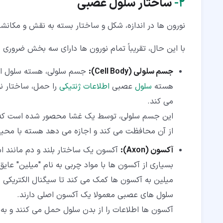
۲‏-
ساختار سلول عصبی
نورون ها در اندازه، شکل و ساختار بسته به نقش و مکانش
با این حال، تقریباً تمام نورون ها دارای سه بخش ضروری 
جسم سلولی (Cell Body):
جسم سلولی، هسته سلول ا
هسته
سلول
عصبی
اطلاعات ژنتیکی
را حمل، ساختار نو
می کند.
این جسم سلولی، توسط یک غشا محصور شده است که
از آن محافظت می کند و اجازه می دهد هسته با محیط ا
آکسون (Axon):
آکسون یک ساختار بلند و دم مانند ا
بسیاری از آکسون ها با مواد چربی به نام "میلین" عای
میلین به آکسون ها کمک می کند تا سیگنال الکتریکی را
سلول های عصبی معمولا یک آکسون اصلی دارند.
آکسون ها اطلاعات را از بدن سلول حمل می کنند و به 