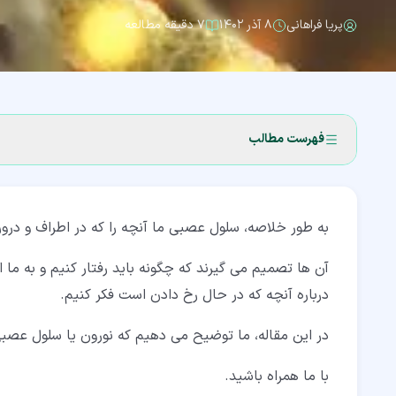
پریا فراهانی
۸ آذر ۱۴۰۲
۷ دقیقه مطالعه
فهرست مطالب
۱‏- سلول عصبی (Nerve Cell)
به طور خلاصه، سلول عصبی ما آنچه را که در اطراف و در
۲‏- ساختار سلول عصبی
۳‏- تفاوت ها و شباهت های بین سلول های عصبی و سایر سلول های بدن
آن ها تصمیم می گیرند که چگونه باید رفتار کنیم و به ما ا
درباره آنچه که در حال رخ دادن است فکر کنیم.
۴‏- عملکرد سلول عصبی
در این مقاله، ما توضیح می دهیم که نورون یا سلول عصب
۴‏-‏۱‏- سیناپس الکتریکی (Electrical Synapse)
۴‏-‏۲‏- سیناپس شیمیایی (Chemical Synapse)
با ما همراه باشید.