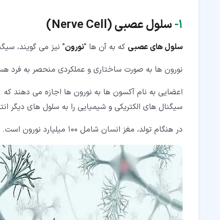
۵‏- انواع سلول عصبی
۱‏-
سلول عصبی (
Nerve Cell
)
۵‏-‏۱‏- نورون های حسی (Sensory Neurons)
۵‏-‏۲‏- نورون های حرکتی (Motor Neurons)
سلول های عصبی
که به آن ها "
نورون
" نیز می گویند، سیگن
۵‏-‏۳‏- نورون های رابط (Interneuron)
نورون ها به صورت ساختاری و عملکردی منحصر به فرد هس
اعضایی به نام آکسون ها به نورون ها اجازه می دهند که
سیگنال های الکتریکی و شیمیایی را به سلول های دیگر انت
در هنگام تولد، مغز انسان شامل 100 میلیارد نورون است.