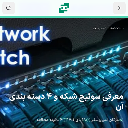
رش به محتوای اصلی
۱۳
۱۰
۵۲
ثانیه
دقیقه
ساعت
نماتک
/
مقالات
/
سیسکو
معرفی سوئیچ شبکه و 4 دسته بندی
آن
مژگان امیریوسفی
۱۸ دی ۱۴۰۱
۴ دقیقه مطالعه