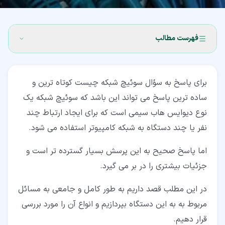
فهرست مطالب
۱‏- سوئیچ شبکه چیست؟ (Network switch)
برای پاسخ به سؤال سوئیچ شبکه چیست کوتاه ترین و
۲‏- روش عملکرد سوئیچ شبکه
ساده ترین پاسخ می تواند این باشد که سوئیچ شبکه یک
۳‏- انواع سوئیچ شبکه
نوع دیوایس هاب سیمی است که برای ایجاد ارتباط چند
نفر یا چند دستگاه به شبکه کامپیوتر استفاده می شود.
۳‏-‏۱‏- سوئیچ مدیریت نشده (unmanaged switch)
۳‏-‏۲‏- سوئیچ مدیریت شده (managed switch)
اما پاسخ صحیح به این پرسش بسیار گسترده تر است و
جزئیات بیشتری را در بر می گیرد.
۳‏-‏۳‏- سوئیچ LAN
در این مطلب قصد داریم به طور کامل و جامعی به مسائل
۳‏-‏۴‏- سوئیچ PoE
مربوط به به این دستگاه بپردازیم و انواع آن را مورد بررسی
قرار دهیم.