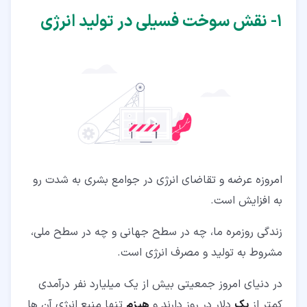
۵‏-‏۱‏- مزایای سوخت فسیلی
۱‏- نقش سوخت فسیلی در تولید انرژی
۵‏-‏۲‏- معایب سوخت فسیلی
۶‏- تاثیر سوخت های فسیلی بر محیط زیست
امروزه عرضه و تقاضای انرژی در جوامع بشری به شدت رو
به افزایش است.
زندگی روزمره ما، چه در سطح جهانی و چه در سطح ملی،
مشروط به تولید و مصرف انرژی است.
در دنیای امروز جمعیتی بیش از یک میلیارد نفر درآمدی
کمتر از
یک
دلار در روز دارند و
هیزم
تنها منبع انرژی آن ها