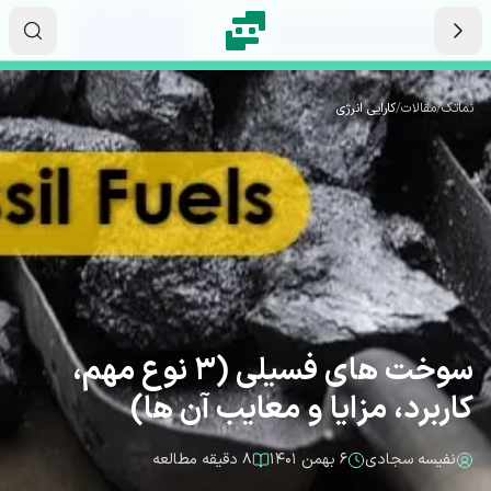
رش به محتوای اصلی
۱۵
۵۰
۲۹
ثانیه
دقیقه
ساعت
نماتک
/
مقالات
/
کارایی انرژی
سوخت های فسیلی (3 نوع مهم،
کاربرد، مزایا و معایب آن ها)
نفیسه سجادی
۶ بهمن ۱۴۰۱
۸ دقیقه مطالعه