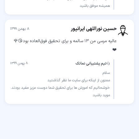
همیشه موفق باشید
حسین نوراللهی ایرانپور
۸ بهمن ۱۳۹۹
عالیه مرسی من 13 سالمه و برای تحقیق فوق‌العاده بود😘🌹
❤️
تیم پشتیبانی نماتک
۸ بهمن ۱۳۹۹
موید باشید