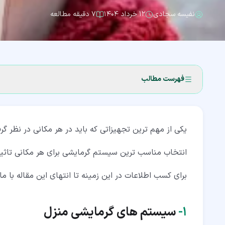
نفیسه سجادی
۱۲ خرداد ۱۴۰۴
۷ دقیقه مطالعه
فهرست مطالب
۱‏- سیستم های گرمایشی منزل
یکی از مهم ترین تجهیزاتی که باید در هر مکانی در نظر 
۲‏- راندمان بالای سیستم های گرمایشی
۳‏- انواع سیستم های گرمایش خانگی در یک نگاه
انتخاب مناسب ترین سیستم گرمایشی برای هر مکانی تاثیر ز
۳‏-‏۱‏- مرکزی (سیستم داکت شده)
برای کسب اطلاعات در این زمینه تا انتهای این مقاله با ما
۳‏-‏۲‏- بدون کانال
۱‏-
سیستم های گرمایشی منزل
۳‏-‏۳‏- مستقیم