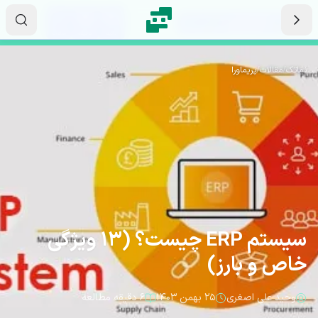
رش به محتوای اصلی
۱۱
۳۵
۴۷
ثانیه
دقیقه
ساعت
نماتک
/
مقالات
/
پریماورا
سیستم ERP چیست؟ (13 ویژگی
خاص و بارز)
وحید علی اصغری
۲۵ بهمن ۱۴۰۳
۶ دقیقه مطالعه